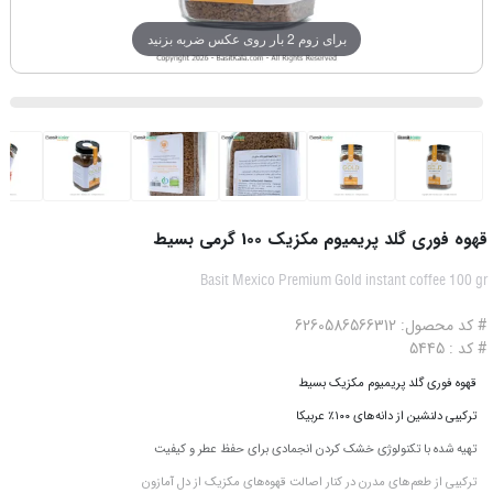
برای زوم 2 بار روی عکس ضربه بزنید
قهوه فوری گلد پریمیوم مکزیک 100 گرمی بسیط
Basit Mexico Premium Gold instant coffee 100 gr
# کد محصول: 6260586566312
# کد : 5445
قهوه فوری گلد پریمیوم مکزیک بسیط
ترکیبی دلنشین از دانه‌های ۱۰۰٪ عربیکا
تهیه شده با تکنولوژی خشک‌ کردن انجمادی برای حفظ عطر و کیفیت
ترکیبی از طعم‌های مدرن در کنار اصالت قهوه‌های مکزیک از دل آمازون