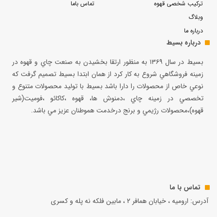
ترکیب شخصی قهوه
تماس باما
وبلاگ
درباره ما
درباره بسیط
بسيط در سال ۱۳۶۹ به منظور ارتقا بخشيدن به صنعت چاي و قهوه در
زمينه فروشگاهي شروع به كار كرد از همان ابتدا بسيط تصميم گرفت كه
نوعي خاص از محصولات را دارا باشد بسيط با توليد محصولات متنوع و
تخصصي در زمينه چاي ،دمنوش ها، قهوه ،كاكائو ،فوميت(شير
قهوه)،محصولات رژيمي و برنج درخدمت هموطنان عزيز مي باشد.
تماس با ما
آدرس: ارومیه ، خیابان همافر 2 ، مابين فلكه نه پله و کسری