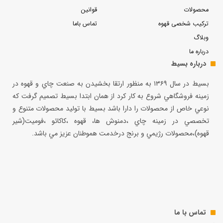
محصولات
قوانین
ترکیب شخصی قهوه
تماس باما
وبلاگ
درباره ما
درباره بسیط
بسيط در سال ۱۳۶۹ به منظور ارتقا بخشيدن به صنعت چاي و قهوه در
زمينه فروشگاهي شروع به كار كرد از همان ابتدا بسيط تصميم گرفت كه
نوعي خاص از محصولات را دارا باشد بسيط با توليد محصولات متنوع و
تخصصي در زمينه چاي ،دمنوش ها، قهوه ،كاكائو ،فوميت(شير
قهوه)،محصولات رژيمي و برنج درخدمت هموطنان عزيز مي باشد.
تماس با ما