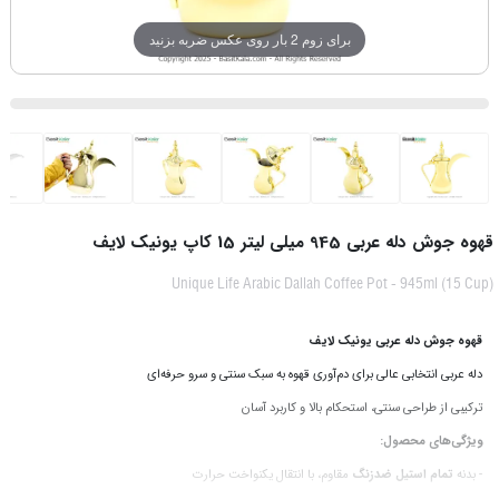
برای زوم 2 بار روی عکس ضربه بزنید
قهوه جوش دله عربی 945 میلی لیتر 15 کاپ یونیک لایف
Unique Life Arabic Dallah Coffee Pot - 945ml (15 Cup)
قهوه جوش دله عربی یونیک لایف
دله عربی انتخابی عالی برای دم‌آوری قهوه به سبک سنتی و سرو حرفه‌ای
ترکیبی از طراحی سنتی، استحکام بالا و کاربرد آسان
ویژگی‌های محصول:
- بدنه
تمام استیل ضدزنگ
مقاوم، با انتقال یکنواخت حرارت