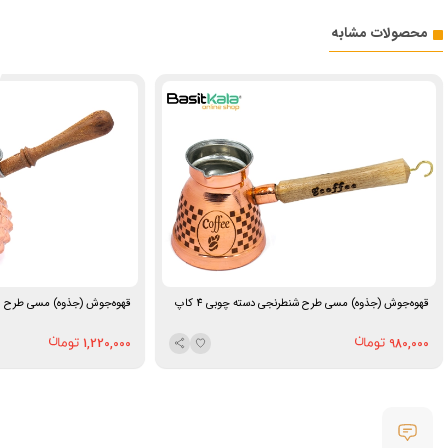
محصولات مشابه
قهوه‌جوش (جذوه) مسی طرح شنطرنجی دسته چوبی 4 کاپ
قهوه‌جوش (جذوه) مسی طرح لوزی
1,220,000
980,000