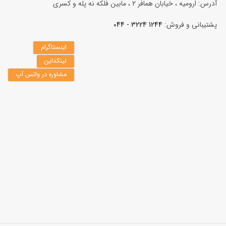
آدرس: ارومیه ، خیابان همافر 2 ، مابين فلكه نه پله و کسری
پشتیبانی و فروش:
1244 3224 - 044
اینستاگرام
لینکداین
مشاوره در واتس آپ