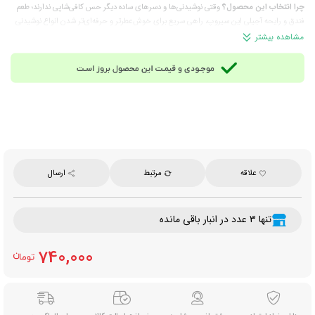
چرا انتخاب این محصول؟
وقتی نوشیدنی‌ها و دسرهای ساده دیگر حس کافی‌شاپی ندارند؛ طعم
فندق و رایحه آجیلی این سیروپ، راهی سریع برای خوش‌عطرتر و حرفه‌ای‌تر شدن انواع نوشیدنی
و دسر و انتخابی ایده‌آل برای ایجاد طعمی خاص و متفاوت است.
مشاهده بیشتر
ترکیبات:
شکر، گلوکز مایع، نشاسته ذرت، صمغ گوار، رنگ خوراکی کارامل E150، طعم‌دهنده مشابه
طبیعی فندق
مناسب برای:
انواع نوشیدنی سرد و گرم، موکتل، میلک‌شیک، بستنی، دسر، پنکیک و تزئین
نوشیدنی‌ها
بسته‌بندی:
شیشه‌ای مقاوم و باکیفیت
ابعاد بسته‌بندی:
حدود ۷×۷×۳۱ سانتی‌متر
حجم:
۷۰۰ میلی‌لیتر
برند:
سی‌سیب (Sisib)
محصول:
ایران
علاقه
مرتبط
ارسال
نحوه ارسال: درصورت ثبت سفارش این محصول، ارسال آن از طریق پست ماهکس و چاپار
انجام می‌شود و هزینه ارسال با مشتری خواهد بود.
تنها 3 عدد در انبار باقی مانده
740,000