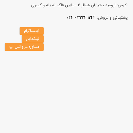
آدرس: ارومیه ، خیابان همافر 2 ، مابين فلكه نه پله و کسری
پشتیبانی و فروش:
1244 3224 - 044
اینستاگرام
لینکداین
مشاوره در واتس آپ