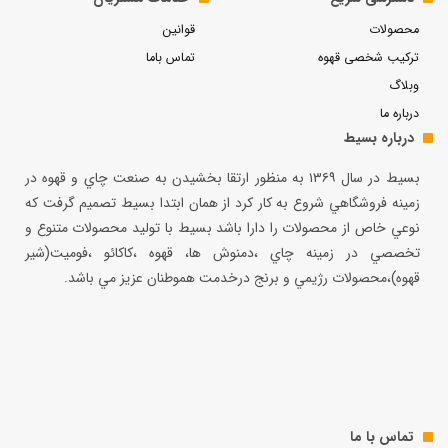
محصولات
قوانین
ترکیب شخصی قهوه
تماس باما
وبلاگ
درباره ما
درباره بسیط
بسيط در سال ۱۳۶۹ به منظور ارتقا بخشيدن به صنعت چاي و قهوه در
زمينه فروشگاهي شروع به كار كرد از همان ابتدا بسيط تصميم گرفت كه
نوعي خاص از محصولات را دارا باشد بسيط با توليد محصولات متنوع و
تخصصي در زمينه چاي ،دمنوش ها، قهوه ،كاكائو ،فوميت(شير
قهوه)،محصولات رژيمي و برنج درخدمت هموطنان عزيز مي باشد.
تماس با ما