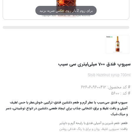
برای زوم 2 بار روی عکس ضربه بزنید
سیروپ فندق 700 میلی‌لیتری سی سیب
Sisib Hazelnut syrup 700ml
# کد محصول: 6260609600412
# کد : 5600
سیروپ فندق سی‌سیب با عطر گرم و طعم دلنشین فندق؛ ترکیبی خوش‌عطر با حس لطیف
آجیلی و بافت غلیظ و براق؛ انتخابی جذاب برای ایجاد طعمی دلنشین در انواع نوشیدنی، دسر
و میلک‌شیک
طعم:
طعم شیرین و آجیلی فندق با رایحه گرم و دلپذیر
بافت:
سیروپی غلیظ، روان و براق با رنگ فندقی روشن