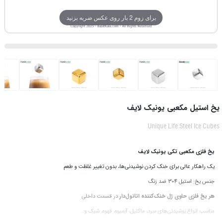
برای زوم 2 بار روی عکس ضربه بزنید
یخ استیل مکعبی یونیک لایف
Unique Life Steel Ice Cubes
یخ فلزی مکعبی تکی یونیک لایف
یک راهکار عالی برای خنک کردن نوشیدنی‌ها، بدون تغییر غلظت و طعم
جنس یخ: استیل 304 ضد زنگ
هر یخ فلزی حاوی ژل خنک‌کننده اتانول‌دار
در قسمت داخلی
مناسب انواع نوشیدنی‌های سرد، ماکتیل، آبمیوه، قهوه، شیک و…