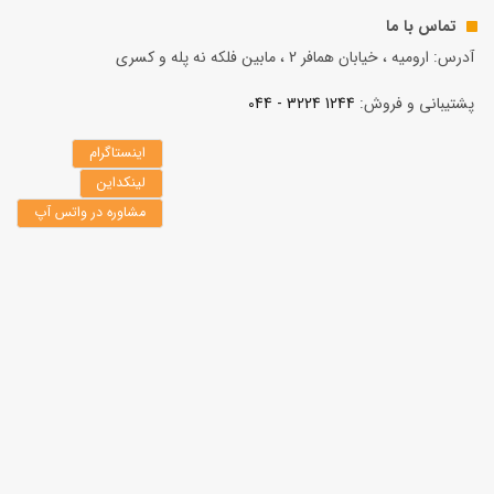
تماس با ما
آدرس: ارومیه ، خیابان همافر 2 ، مابين فلكه نه پله و کسری
پشتیبانی و فروش:
1244 3224 - 044
اینستاگرام
لینکداین
مشاوره در واتس آپ