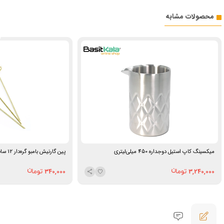
محصولات مشابه
میکسینگ کاپ استیل دوجداره 450 میلی‌لیتری
پین گارنیش بامبو گره‌دار 12 سانتی متری
340,000
3,240,000