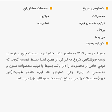
دسترسی سریع
خدمات مشتریان
محصولات
قوانین
ترکیب شخصی قهوه
تماس باما
وبلاگ
درباره ما
درباره بسیط
بسيط در سال ۱۳۶۹ به منظور ارتقا بخشيدن به صنعت چاي و قهوه در
زمينه فروشگاهي شروع به كار كرد از همان ابتدا بسيط تصميم گرفت كه
نوعي خاص از محصولات را دارا باشد بسيط با توليد محصولات متنوع و
تخصصي در زمينه چاي ،دمنوش ها، قهوه ،كاكائو ،فوميت(شير
قهوه)،محصولات رژيمي و برنج درخدمت هموطنان عزيز مي باشد.