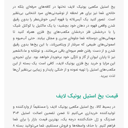
یخ استیل مکعبی یونیک لایف نه‌تنها در کافه‌های حرفه‌ای بلکه در
خانه‌ی شما نیز برای هر لحظه از نوشیدنی‌های سرد انتخابی بی‌نظیر
است. تصور کنید یک آیس‌لاته یا قهوه آیس خوش‌عطر را بدون رقیق
شدن واقعی قهوه در دهان خود بچشید؛ یا یک ماکتیل یا کوکتل شیک
را با درخشش فلز درخشان مکعب‌های یخ فلزی همراه کنید تا
مهمانی‌های دوستانه شما جلوه‌ای مدرن و مجلل بیابند. حتی آب‌میوه و
اسموتی‌های طبیعی که سرشار از ویتامین‌اند، با این یخ‌ها بدون رقیق
شدن و از دست رفتن طعم میوه‌ای باقی می‌مانند، و نوشابه و ماءالشعیر
نیز تا پایان لیوان از گاز و تازگی خود برخوردار خواهد بود. برای تجربه‌ی
این مزایا و خرید یخ فلزی یونیک لایف، کافی است یک بسته از این
مکعب‌های استیل را تهیه نموده و از خنکی پایدار و زیبایی بی‌نظیر آن‌ها
لذت ببرید.
قیمت یخ استیل یونیک لایف
در بسیط کالا، یخ استیل مکعبی یونیک لایف را مستقیماً از واردکننده و
تولیدکننده خریداری می‌کنیم تا ضمن تضمین اصالت استیل ۳۰۴
ضد‌زنگ و ژل خنک‌کننده درجه یک، بهترین قیمت بازار را برای شما
فراهم کنیم. با حذف واسطه‌ها و فروش مستقیم، شما می‌توانید بسته ۸