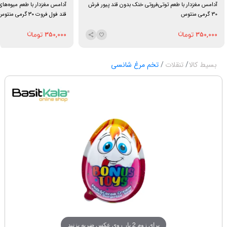
آدامس مغزدار با طعم توتی‌فروتی خنک بدون قند پیور فرش
آدامس مغزدار با طعم میوه‌ها
30 گرمی منتوس
قند فول فروت ۳۰ گرمی منتوس
350,000
350,000
بسیط کالا
تنقلات
تخم مرغ شانسی
برای زوم 2 بار روی عکس ضربه بزنید