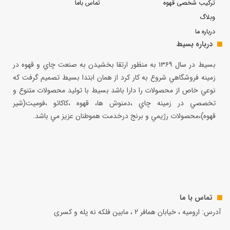
ترکیب شخصی قهوه
تماس باما
وبلاگ
درباره ما
درباره بسیط
بسيط در سال ۱۳۶۹ به منظور ارتقا بخشيدن به صنعت چاي و قهوه در
زمينه فروشگاهي شروع به كار كرد از همان ابتدا بسيط تصميم گرفت كه
نوعي خاص از محصولات را دارا باشد بسيط با توليد محصولات متنوع و
تخصصي در زمينه چاي ،دمنوش ها، قهوه ،كاكائو ،فوميت(شير
قهوه)،محصولات رژيمي و برنج درخدمت هموطنان عزيز مي باشد.
تماس با ما
آدرس: ارومیه ، خیابان همافر 2 ، مابين فلكه نه پله و کسری