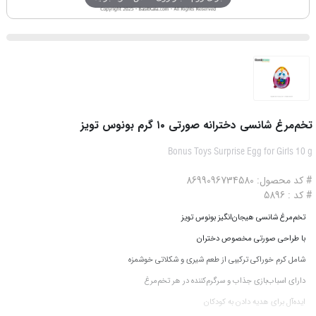
تخم‌مرغ شانسی دخترانه صورتی ۱۰ گرم بونوس تویز
Bonus Toys Surprise Egg for Girls 10 g
# کد محصول: 8699096734580
# کد : 5896
تخم‌مرغ شانسی هیجان‌انگیز بونوس تویز
با طراحی صورتی مخصوص دختران
شامل کرم خوراکی ترکیبی از طعم شیری و شکلاتی خوشمزه
دارای اسباب‌بازی جذاب و سرگرم‌کننده در هر تخم‌مرغ
ایده‌آل برای هدیه دادن به کودکان