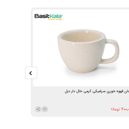
ان قهوه خوری سرامیکی کرمی خال دار دبل
فنجان قهوه خور
200,000
200,