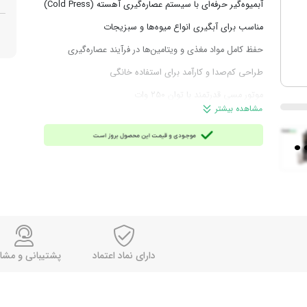
آبمیوه‌گیر حرفه‌ای با سیستم عصاره‌گیری آهسته (Cold Press)
مناسب برای آبگیری انواع میوه‌ها و سبزیجات
حفظ کامل مواد مغذی و ویتامین‌ها در فرآیند عصاره‌گیری
طراحی کم‌صدا و کارآمد برای استفاده خانگی
موتور مسی قدرتمند با توان ۲۵۰ وات
مشاهده بیشتر
سرعت چرخش بین ۵۰ تا ۸۰ دور در دقیقه
.
سطح صدای پایین ۷۲ دسی‌بل
دهانه ورودی عریض ۵.۳ اینچی برای میوه‌های بزرگ‌تر
دارای عملکرد معکوس (Reverse Function) جهت جلوگیری از
گرفتگی
دارای سه مخزن مجزا:
مخزن ورودی ۱.۸ لیتری، ظرف عصاره ۱ لیتری، ظرف تفاله ۸۰۰
دارای نماد اعتماد
پشتیبانی و مشا
میلی‌لیتری
دو شاخه: 3 پین استاندارد بریتانیا (UK 3-Pin Plug)