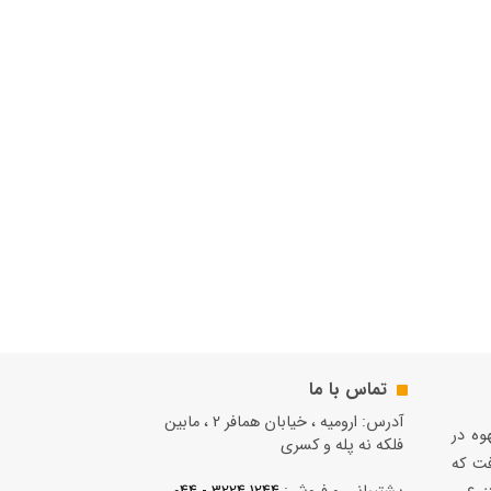
تماس با ما
آدرس: ارومیه ، خیابان همافر 2 ، مابين
قهوه در
فلكه نه پله و کسری
فت كه