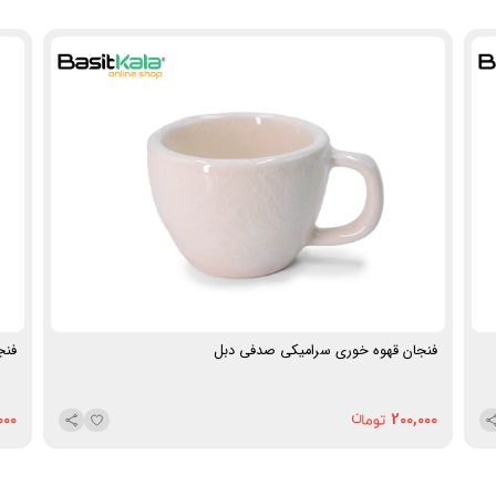
ولتاژ ورودی: 240-220 ولت
فرکانس: 50 هرتز
دارای براش تمیز کننده دستگاه
رنگ: مشکی
محصول برند پورودو
فنجان قهوه خوری سرامیکی صدفی دبل
فنج
000
200,000