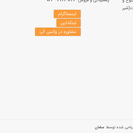
پشتیبانی و فروش:
1244 3224 - 044
نوع و
(شير
اینستاگرام
لینکداین
مشاوره در واتس آپ
 طراحی شده توسط:
سامان