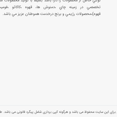
نوعي خاص از محصولات را دارا باشد بسيط با توليد محصولات مت
تخصصي در زمينه چاي ،دمنوش ها، قهوه ،كاكائو ،فوميت
قهوه)،محصولات رژيمي و برنج درخدمت هموطنان عزيز مي باشد.
 برای این سایت محفوظ می باشد و هرگونه کپی برداری شامل پیگرد قانونی می باشد.