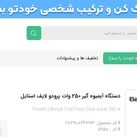
 خودت را بساز!
تخفیف ها و پیشنهادات
دستگاه آبمیوه گیر 250 وات پرودو لایف استایل
Porodo Lifestyle Cold Press Slow Juicer 250 w
# کد محصول: 6849108447713
# کد : 5958