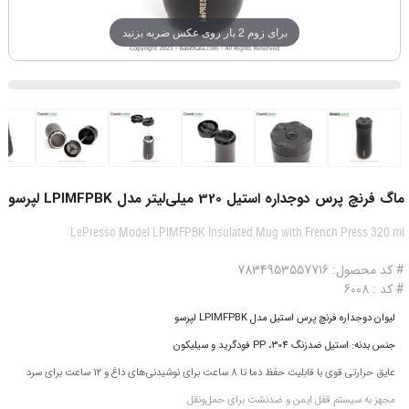
برای زوم 2 بار روی عکس ضربه بزنید
ماگ فرنچ پرس دوجداره استیل 320 میلی‌لیتر مدل LPIMFPBK لپرسو
LePresso Model LPIMFPBK Insulated Mug with French Press 320 ml
# کد محصول: 7834953557716
# کد : 6008
لیوان دوجداره فرنچ‌ پرس استیل مدل LPIMFPBK لپرسو
جنس بدنه: استیل ضدزنگ 304، PP فودگرید و سیلیکون
عایق حرارتی قوی با قابلیت حفظ دما تا ۸ ساعت برای نوشیدنی‌های داغ و ۱۲ ساعت برای سرد
مجهز به سیستم قفل ایمن و ضدنشت برای حمل‌ونقل