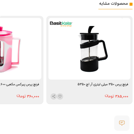
محصولات مشابه
فرنچ پرس 350 میلی لیتری آر اچ 5350
فرنچ پرس پیرکس مکعبی 600 میلی‌لیتر یی‌تیان
360,000
385,000