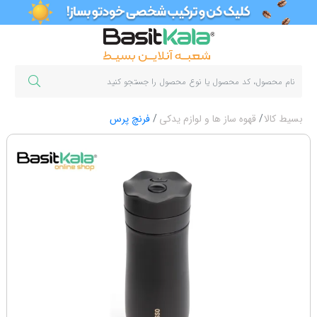
بسیط کالا
قهوه ساز ها و لوازم یدکی
فرنچ پرس