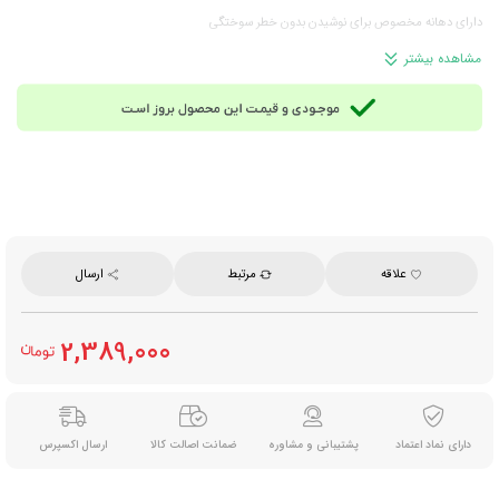
دارای دهانه مخصوص برای نوشیدن بدون خطر سوختگی
پایه سیلیکونی ضد لغزش و کاهش صدا
مشاهده بیشتر
تمیزسازی آسان با فیلتر قابل شست‌وشو
وزن سبک و ساختار مقاوم با جزئیات دقیق
همراه با اسفنج مخصوص تمیزکاری برای حفظ کیفیت سطح داخلی و سهولت شست‌وشو
عملکرد: دم‌آوری قهوه و چای
رنگ: مشکی (Black)
ابعاد: ۸۰ × ۲۰۷ میلی‌متر
علاقه
مرتبط
ارسال
وزن خالص: حدود ۲۲۰ گرم
2,389,000
دارای نماد اعتماد
پشتیبانی و مشاوره
ضمانت اصالت کالا
ارسال اکسپرس