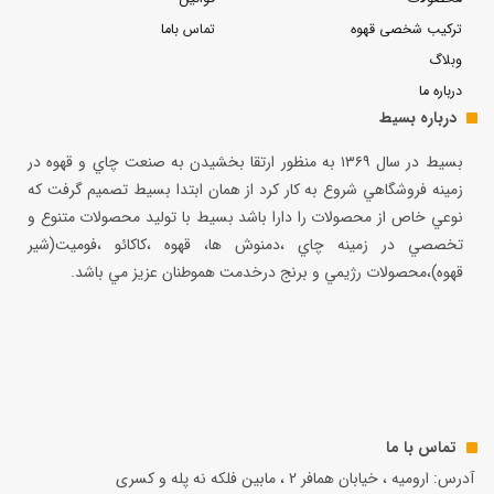
ترکیب شخصی قهوه
تماس باما
وبلاگ
درباره ما
درباره بسیط
بسيط در سال ۱۳۶۹ به منظور ارتقا بخشيدن به صنعت چاي و قهوه در
زمينه فروشگاهي شروع به كار كرد از همان ابتدا بسيط تصميم گرفت كه
نوعي خاص از محصولات را دارا باشد بسيط با توليد محصولات متنوع و
تخصصي در زمينه چاي ،دمنوش ها، قهوه ،كاكائو ،فوميت(شير
قهوه)،محصولات رژيمي و برنج درخدمت هموطنان عزيز مي باشد.
تماس با ما
آدرس: ارومیه ، خیابان همافر 2 ، مابين فلكه نه پله و کسری