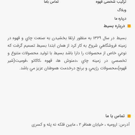
ترکیب شخصی قهوه
تماس باما
وبلاگ
درباره ما
درباره بسیط
بسيط در سال ۱۳۶۹ به منظور ارتقا بخشيدن به صنعت چاي و قهوه در
زمينه فروشگاهي شروع به كار كرد از همان ابتدا بسيط تصميم گرفت كه
نوعي خاص از محصولات را دارا باشد بسيط با توليد محصولات متنوع و
تخصصي در زمينه چاي ،دمنوش ها، قهوه ،كاكائو ،فوميت(شير
قهوه)،محصولات رژيمي و برنج درخدمت هموطنان عزيز مي باشد.
تماس با ما
آدرس: ارومیه ، خیابان همافر 2 ، مابين فلكه نه پله و کسری