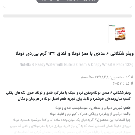
ویفر شکلاتی 6 عددی با مغز نوتلا و فندق 132 گرم بی‌ردی نوتلا
Nutella B-Ready Wafer with Nutella Cream & Crispy Wheat 6 Pack 132g
# کد محصول: 8000500227848
# کد : 6057
ویفر شکلاتی ۶ عددی نوتلا؛ ویفری ترد و سبک با مغز کرم فندق و نوتلا، حاوی تکه‌های پفکی
گندم؛ میان‌وعده‌ای خوشمزه و لذیذ برای تجربه طعم اصیل نوتلا در هر زمان و مکان
طعم:
شیرینی دلپذیر و متعادل با مزه دلچسب فندق و نوتلا
بافت:
ترکیبی از ویفر ترد و پفکی همراه با کرم نرم و لطیف نوتلا
چرا انتخاب این محصول؟
اگر به‌دنبال یک میان‌ وعده ساده اما واقعاً خوشمزه هستید، نوتلا
بی‌ردی دقیقاً همان انتخابی است که به آن نیاز دارید؛ ویفری ترد با مغز نوتلای واقعی که خیلی
سریع هوس شیرینی را برطرف می‌کند. این محصول با یک بار امتحان کردن، به انتخاب‌های