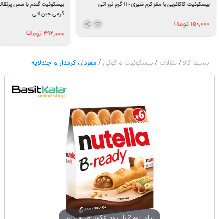
بیسکوئیت کاکائویی با مغز کرم شیری 110 گرم نرو اتی
گرمی جین اتی
150,000
392,000
بسیط کالا
تنقلات
بیسکوئیت و کوکی
مغزدار، کرمدار و چندلایه
برای زوم 2 بار روی عکس ضربه بزنید