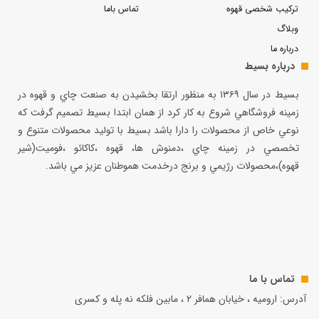
ترکیب شخصی قهوه
تماس باما
وبلاگ
درباره ما
درباره بسیط
بسيط در سال ۱۳۶۹ به منظور ارتقا بخشيدن به صنعت چاي و قهوه در
زمينه فروشگاهي شروع به كار كرد از همان ابتدا بسيط تصميم گرفت كه
نوعي خاص از محصولات را دارا باشد بسيط با توليد محصولات متنوع و
تخصصي در زمينه چاي ،دمنوش ها، قهوه ،كاكائو ،فوميت(شير
قهوه)،محصولات رژيمي و برنج درخدمت هموطنان عزيز مي باشد.
تماس با ما
آدرس: ارومیه ، خیابان همافر 2 ، مابين فلكه نه پله و کسری