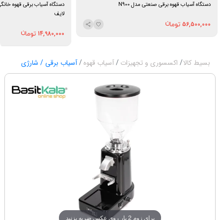
دستگاه آسیاب قهوه برقی صنعتی مدل N900
لایف
56,500,000
14,980,000
بسیط کالا
اکسسوری و تجهیزات
آسیاب قهوه
آسیاب برقی / شارژی
برای زوم 2 بار روی عکس ضربه بزنید