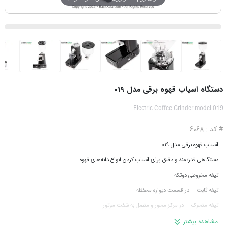
دستگاه آسیاب قهوه برقی مدل 019
Electric Coffee Grinder model 019
# کد : 6068
آسیاب قهوه برقی مدل 019
دستگاهی قدرتمند و دقیق برای آسیاب کردن انواع دانه‌های قهوه
تیغه مخروطی دوتکه:
تیغه ثابت — در قسمت دیواره محفظه
تیغه متحرک — در مرکز محور و متصل به شفت موتور
تیغه‌های استیل مقاوم، برای خرد کردن دانه‌های قهوه به‌ صورت یکنواخت و سریع
مشاهده بیشتر