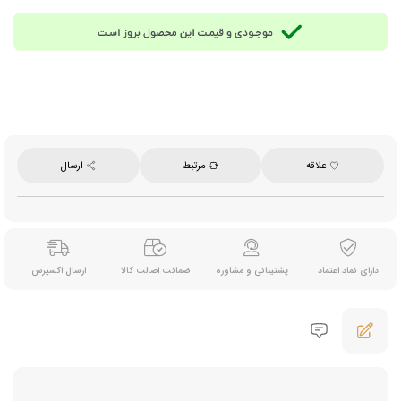
حفظ عطر و طعم طبیعی قهوه
قابلیت تنظیم پیوسته درجه آسیاب برای روش‌های مختلف دم‌آوری:
اسپرسو، موکاپات، قهوه‌ساز فیلتری، کمکس، فرنچ‌پرس
ظرف پلاستیکی نگهدارنده قهوه آسیاب‌شده با درب سیلیکونی برای حفظ تازگی و عطر قهوه
سیستم کنترل دقیق مقدار پودر قهوه
دارای استند نگهدارنده پرتافیلتر
علاقه
مرتبط
ارسال
مناسب برای مصارف خانگی، کافی‌شاپ و دفاتر کاری
دارای فیوز محافظ برای جلوگیری از آسیب ناشی از نوسان برق یا فشار موتور
عملکرد خودکار در قطع جریان هنگام گیرکردن دانه یا فشار بیش‌از‌حد
دارای گواهی LFGB: تأییدیه ایمنی و بهداشتی آلمان برای تماس مستقیم با مواد غذایی
دارای نماد اعتماد
پشتیبانی و مشاوره
ضمانت اصالت کالا
ارسال اکسپرس
ساخته شده مطابق با استانداردهای ایمنی و زیست‌محیطی اتحادیه اروپا
اقلام همراه: فرچه تمیز کننده دستگاه
⚙️ مشخصات فنی این کافی گریندر:
توان مصرفی: 200 وات
ولتاژ: 220–240 ولت