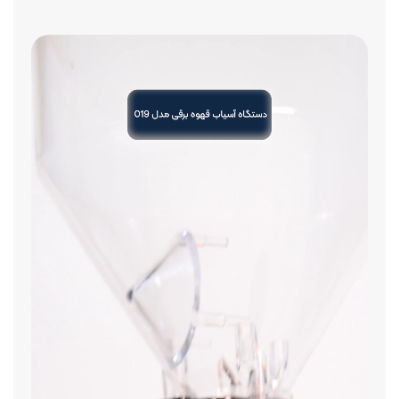
فرکانس: 50–60 هرتز
وزن: 5.5 کیلوگرم
ابعاد تقریبی: 415×188×310 میلی‌متر
نحوه ارسال: درصورت ثبت سفارش این محصول، ارسال آن از طریق پست ماهکس و چاپار
انجام می‌شود و هزینه ارسال با مشتری خواهد بود.