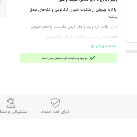
با لایه‌ بیرونی از شکلات شیری کاکائویی و تکه‌های فندق
برشته
دارای بافت ترد ویفر و مغز کرمی یکدست با طعم طبیعی
طعم متعادل شیرینی شکلات در کنار عطر فندق
مشاهده بیشتر
دارای ویتامین C و آنتی اکسیدان
میان‌وعده‌ای مقوی و لذت‌بخش برای پذیرایی یا همراهی با
قهوه
وزن هر ویفر: 33 گرم
تعداد تقریبی در 1 کیلوگرم: 30 عدد
محصول کشور روسیه - برند آکوند
دارای نماد اعتماد
پشتیبانی و مشا