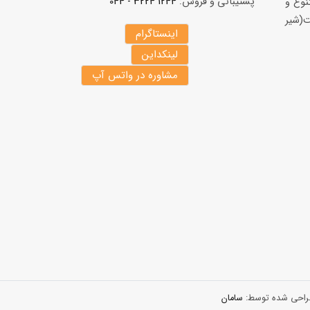
پشتیبانی و فروش:
1244 3224 - 044
نوع و
(شير
اینستاگرام
لینکداین
مشاوره در واتس آپ
 طراحی شده توسط:
سامان