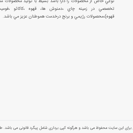
نوعي خاص از محصولات را دارا باشد بسيط با توليد محصولات مت
تخصصي در زمينه چاي ،دمنوش ها، قهوه ،كاكائو ،فوميت
قهوه)،محصولات رژيمي و برنج درخدمت هموطنان عزيز مي باشد.
 برای این سایت محفوظ می باشد و هرگونه کپی برداری شامل پیگرد قانونی می باشد.