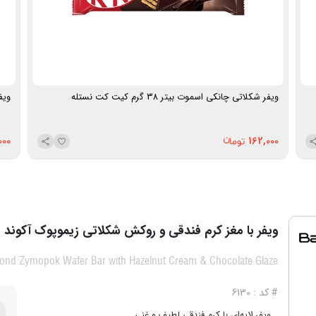
ویفر شکلاتی چانکی اسموت بیتر 38 گرم کیت کت نستله
ویفر 
000
162,000
ویفر با مغز کرم فندقی و روکش شکلاتی زیموپوک آکوند
ond Zymopok Wafer Bar with Hazelnut Cream & Chocolate Glaze
# کد : 6130
ویفر لایه‌ای با کرم فندقی لطیف و غنی