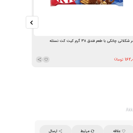
شکلاتی چانکی با طعم فندق 38 گرم کیت کت نستله
ویفر شکلات فندقی 31.5 گرم نسینی
105,000
162,
Akk
علاقه
مرتبط
ارسال