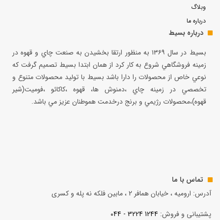
وبلاگ
درباره ما
درباره بسیط
بسيط در سال ۱۳۶۹ به منظور ارتقا بخشيدن به صنعت چاي و قهوه در
زمينه فروشگاهي شروع به كار كرد از همان ابتدا بسيط تصميم گرفت كه
نوعي خاص از محصولات را دارا باشد بسيط با توليد محصولات متنوع و
تخصصي در زمينه چاي ،دمنوش ها، قهوه ،كاكائو ،فوميت(شير
قهوه)،محصولات رژيمي و برنج درخدمت هموطنان عزيز مي باشد.
تماس با ما
آدرس: ارومیه ، خیابان همافر 2 ، مابين فلكه نه پله و کسری
پشتیبانی و فروش:
1244 3224 - 044