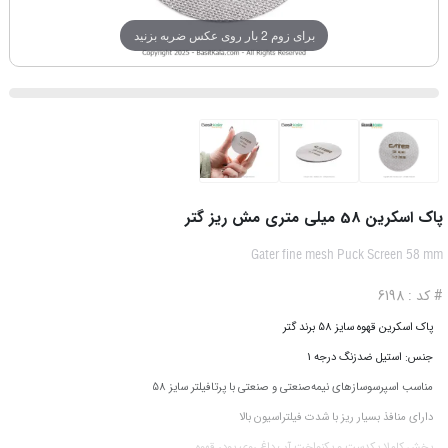
برای زوم 2 بار روی عکس ضربه بزنید
پاک اسکرین 58 میلی متری مش ریز گتر
Gater fine mesh Puck Screen 58 mm
# کد : 6198
پاک اسکرین قهوه سایز 58 برند گتر
جنس: استیل ضدزنگ درجه 1
مناسب اسپرسوسازهای نیمه‌صنعتی و صنعتی با پرتافیلتر سایز 58
دارای منافذ بسیار ریز با شدت فیلتراسیون بالا
پخش کاملا یکدست و یکنواخت آب داغ روی پودر قهوه