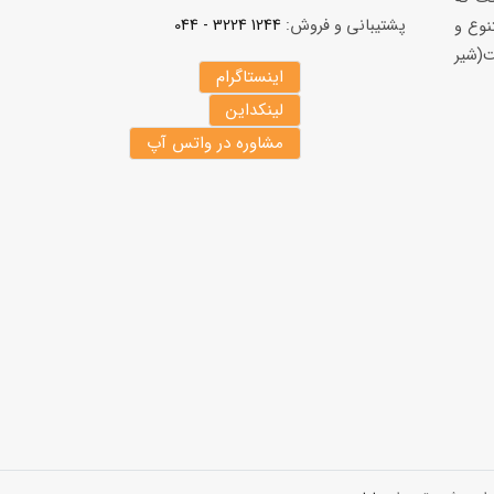
پشتیبانی و فروش:
1244 3224 - 044
نوع و
(شير
اینستاگرام
لینکداین
مشاوره در واتس آپ