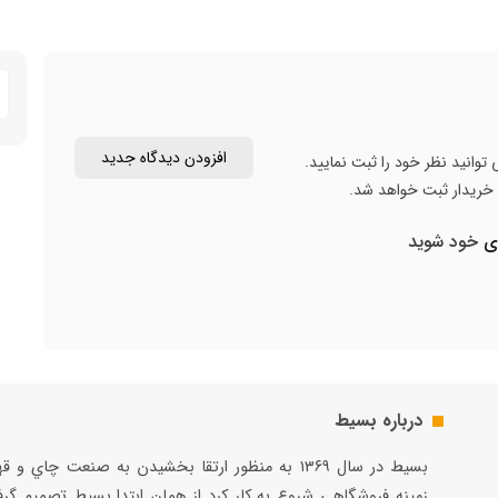
دارای بسته‌بندی با طراحی هوشمند برای حفظ تازگی و کیفیت
محصول در طول مصرف
وزن بسته: ۳۰۰ گرم - حاوی حدود 300 حبه
محصول ایران
افزودن دیدگاه جدید
توانید نظر خود را ثبت نمایید.
ن خریدار ثبت خواهد شد.
ری
خود شوید
درباره بسیط
بسيط در سال ۱۳۶۹ به منظور ارتقا بخشيدن به صنعت چاي و 
زمينه فروشگاهي شروع به كار كرد از همان ابتدا بسيط تصميم گر