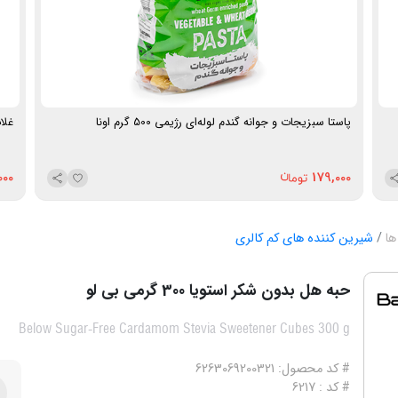
پاستا سبزیجات و جوانه گندم لوله‌ای رژیمی 500 گرم اونا
غلات 
000
179,000
ها
شیرین کننده های کم کالری
حبه هل بدون شکر استویا 300 گرمی بی لو
Below Sugar-Free Cardamom Stevia Sweetener Cubes 300 g
# کد محصول: 6263069200321
# کد : 6217