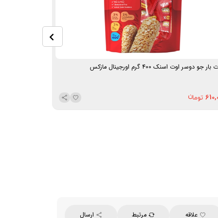
بار جو دوسر اوت اسنک 400 گرم اورجینال مازکس
مینی غلات بار اورجینال م
480,000
610,
علاقه
مرتبط
ارسال