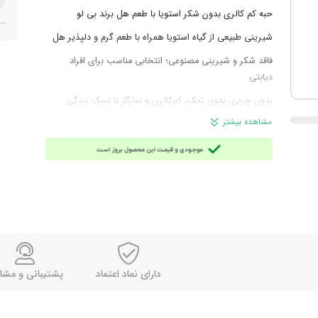
حبه کم کالری بدون شکر استویا با طعم هل برند بی‌ لو
شیرینی طبیعی از گیاه استویا همراه با طعم گرم و دلپذیر هل
فاقد شکر و شیرینی مصنوعی؛ انتخابی مناسب برای افراد
دیابتی
بدون چربی، بدون نمک، کم‌کالری و سازگار با سبک زندگی
سالم
مشاهده بیشتر
هر حبه معادل ۱ گرم برابر ۳ کیلوکالری
دارای فیبر خوراکی؛ مفید برای سلامت دستگاه گوارش و کمک
به هضم
مقاوم در برابر دما؛ عدم تغییر طعم و رنگ در نوشیدنی‌های گرم
موارد استفاده:
مناسب برای شیرین‌ نوشیدن چای، قهوه یا دمنوش بدون
نگرانی از افزایش قند خون
دارای نماد اعتماد
پشتیبانی و مشا
گزینه‌ای عالی برای رژیم‌های کاهش وزن، سبک زندگی سالم یا
مصرف روزانه بدون عوارض قند