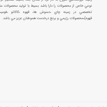
نوعي خاص از محصولات را دارا باشد بسيط با توليد محصولات مت
تخصصي در زمينه چاي ،دمنوش ها، قهوه ،كاكائو ،فوميت
قهوه)،محصولات رژيمي و برنج درخدمت هموطنان عزيز مي باشد.