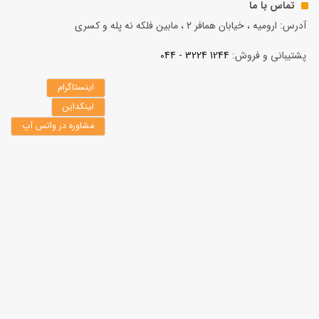
تماس با ما
آدرس: ارومیه ، خیابان همافر 2 ، مابين فلكه نه پله و کسری
پشتیبانی و فروش:
1244 3224 - 044
اینستاگرام
لینکداین
مشاوره در واتس آپ