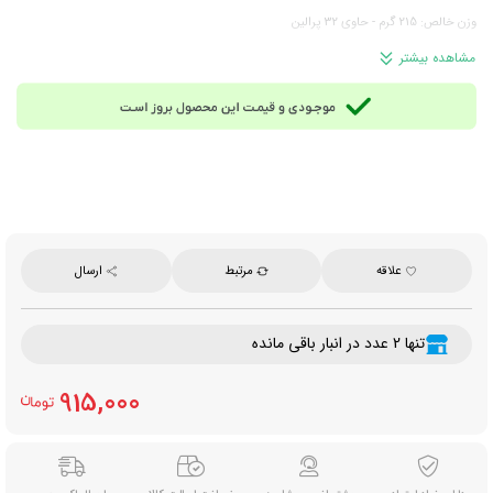
وزن خالص: 215 گرم - حاوی 32 پرالین
محصول لهستان - برند میشکو (شناخته‌شده در ایران با نام میزشکو)
مشاهده بیشتر
علاقه
مرتبط
ارسال
تنها 2 عدد در انبار باقی مانده
915,000