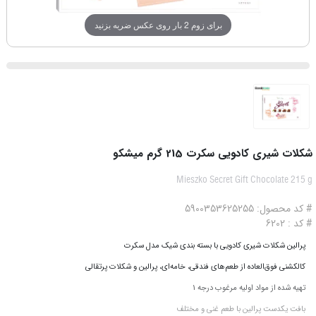
برای زوم 2 بار روی عکس ضربه بزنید
شکلات شیری کادویی سکرت 215 گرم میشکو
Mieszko Secret Gift Chocolate 215 g
# کد محصول: 5900353625255
# کد : 6202
پرالین شکلات شیری کادویی با بسته بندی شیک مدل سکرت
کالکشنی فوق‌العاده از طعم‌های فندقی، خامه‌ای، پرالین و شکلات پرتقالی
تهیه شده از مواد اولیه مرغوب درجه 1
بافت یکدست پرالین با طعم غنی و مختلف