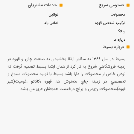
دسترسی سریع
خدمات مشتریان
محصولات
قوانین
ترکیب شخصی قهوه
تماس باما
وبلاگ
درباره ما
درباره بسیط
بسيط در سال ۱۳۶۹ به منظور ارتقا بخشيدن به صنعت چاي و قهوه در
زمينه فروشگاهي شروع به كار كرد از همان ابتدا بسيط تصميم گرفت كه
نوعي خاص از محصولات را دارا باشد بسيط با توليد محصولات متنوع و
تخصصي در زمينه چاي ،دمنوش ها، قهوه ،كاكائو ،فوميت(شير
قهوه)،محصولات رژيمي و برنج درخدمت هموطنان عزيز مي باشد.