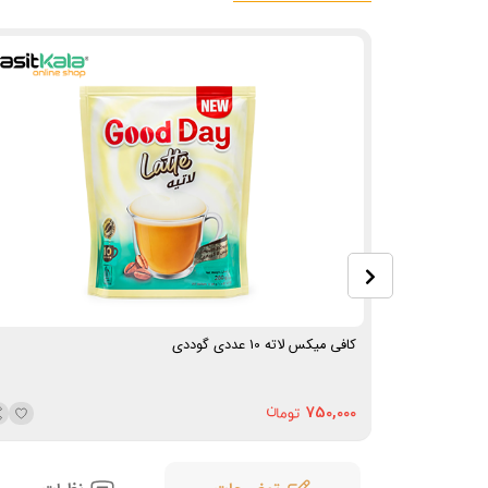
کافی میکس لاته 10 عددی گوددی
750,000