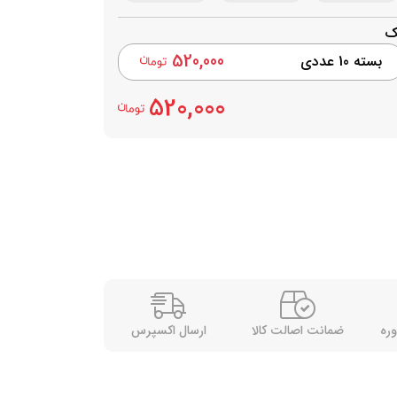
ک
520,000
بسته 10 عددی
520,000
وره
ضمانت اصالت کالا
ارسال اکسپرس