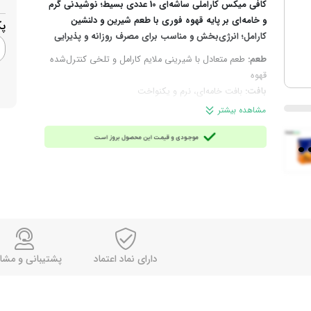
کافی میکس کاراملی ساشه‌ای 10 عددی بسیط؛ نوشیدنی گرم
و خامه‌ای بر پایه قهوه فوری با طعم شیرین و دلنشین
پ
کارامل؛ انرژی‌بخش و مناسب برای مصرف روزانه و پذیرایی
طعم:
طعم متعادل با شیرینی ملایم کارامل و تلخی کنترل‌شده
قهوه
بافت:
بافت خامه‌ای، نرم و یکنواخت
عطر:
رایحه کارامل همراه با بوی دلنشین قهوه
مشاهده بیشتر
ترکیبات:
شکر قهوه ای، پودر شیر خشک، پودر قهوه فوری، طعم
.
دهنده طبیعی کارامل
چرا این محصول؟
اگر به یک نوشیدنی فوری، خوش‌طعم و
انرژی‌بخش با شیرینی دلپذیر کارامل نیاز دارید، کافی‌میکس
کاراملی بسیط با قابلیت آماده‌سازی سریع، انتخابی ایده‌آل
است.
مورد استفاده:
مناسب برای مصرف روزانه، صبحانه، عصرانه و
پذیرایی
روش آماده‌سازی:
یک ساشه 18 گرمی را در یک لیوان بریزید،
دارای نماد اعتماد
پشتیبانی و مشا
150 میلی‌لیتر آب یا شیر داغ با دمای 80 تا 85 درجه اضافه کنید
و خوب هم بزنید تا آماده شود.
مناسب برای:
مصرف خانگی، محل کار، پذیرایی، کافه‌ها و