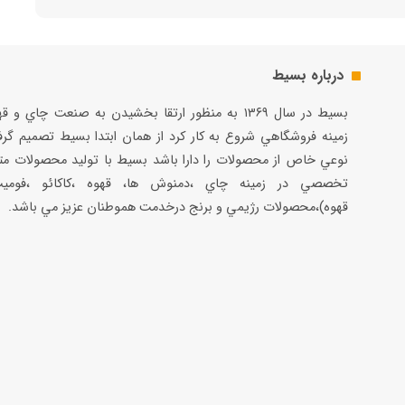
درباره بسیط
بسيط در سال ۱۳۶۹ به منظور ارتقا بخشيدن به صنعت چاي و 
زمينه فروشگاهي شروع به كار كرد از همان ابتدا بسيط تصميم گر
نوعي خاص از محصولات را دارا باشد بسيط با توليد محصولات مت
تخصصي در زمينه چاي ،دمنوش ها، قهوه ،كاكائو ،فوميت
قهوه)،محصولات رژيمي و برنج درخدمت هموطنان عزيز مي باشد.