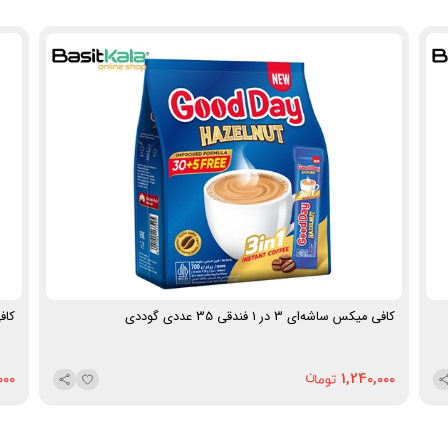
کافی‌شاپ ها، فروشگاه‌ها و استفاده روزمره
نحوه نگهداری:
در جای خشک، خنک و دور از نور مستقیم
آفتاب نگهداری شود.
میزان کالری در هر ساشه:
62kcal
وزن هر ساشه:
18 گرم
تعداد ساشه در هر بسته:
10 عدد
وزن خالص:
180 گرم
برند:
بسیط
ساخت:
ایران
نحوه ارسال: در صورت سفارش 5 کیلوگرم و بیشتر، ارسال از
طریق پست ماهکس و چاپار انجام خواهد شد (هزینه ارسال
توسط مشتری).
کافی میکس ساشه‌ای 3 در 1 فندقی 35 عددی گوددی
کافی می
000
1,240,000