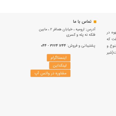
تماس با ما
آدرس: ارومیه ، خیابان همافر 2 ، مابين
قهوه در
فلكه نه پله و کسری
فت كه
پشتیبانی و فروش:
1244 3224 - 044
نوع و
(شير
اینستاگرام
لینکداین
مشاوره در واتس آپ