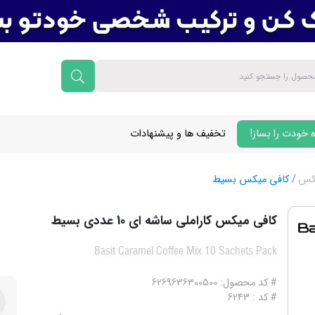
 خودت را بساز!
تخفیف ها و پیشنهادات
یکس
کافی میکس بسیط
کافی میکس کاراملی ساشه ای 10 عددی بسیط
Basit Caramel Coffee Mix 10 Sachets Pack
# کد محصول: 6269636300500
# کد : 6243