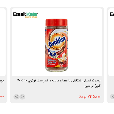
کالری هر ساشه:
88 کیلوکالری
وزن هر ساشه:
25 گرم
تعداد ساشه در هر بسته:
10 عدد
وزن کل بسته‌بندی:
250 گرم
برند:
بسیط
ساخت:
ایران
نحوه ارسال: در صورت سفارش 5 کیلوگرم و بیشتر، ارسال از
طریق پست ماهکس و چاپار انجام خواهد شد (هزینه ارسال
توسط مشتری).
پودر نوشیدنی شکلاتی با عصاره مالت و شیر مدل نوتری 10 (400
پودر
گرم) اوالتین
000
735,000