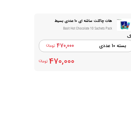
هات چاکلت ساشه ای 10 عددی بسیط
Basit Hot Chocolate 10 Sachets Pack
ک
470,000
بسته 10 عددی
470,000