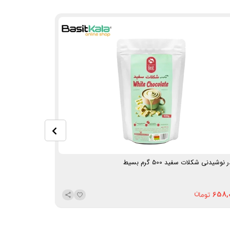
 نوشیدنی شکلات سفید 500 گرم بسیط
پودر نوشیدنی شی
630,000
658,