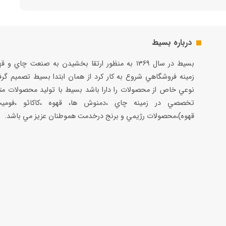
درباره بسیط
بسيط در سال ۱۳۶۹ به منظور ارتقا بخشيدن به صنعت چاي و 
زمينه فروشگاهي شروع به كار كرد از همان ابتدا بسيط تصميم گر
نوعي خاص از محصولات را دارا باشد بسيط با توليد محصولات مت
تخصصي در زمينه چاي ،دمنوش ها، قهوه ،كاكائو ،فوميت
قهوه)،محصولات رژيمي و برنج درخدمت هموطنان عزيز مي باشد.