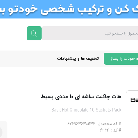
 خودت را بساز!
تخفیف ها و پیشنهادات
هات چاکلت ساشه ای 10 عددی بسیط
Basit Hot Chocolate 10 Sachets Pack
# کد محصول: 6269636301132
# کد : 6244