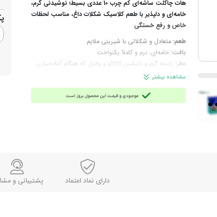
هات چاکلت ساشه‌ای کم چرب 10 عددی بسیط؛ نوشیدنی گرم،
خامه‌ای و دلپذیر با طعم کلاسیک شکلات داغ، مناسب لحظات
پ
خاص و رفع خستگی
طعم:
متعادل و شکلاتی با شیرینی ملایم
بافت:
خامه‌ای، نرم و کاملاً یکنواخت
عطر:
رایحه گرم و دلنشین کاکائو و وانیل که هنگام آماده‌سازی
احساس می‌شود.
مشاهده بیشتر
ترکیبات:
شکر قهوه‌ای، پودر کاکائو، پودر خامه‌ای‌کننده غیرلبنی،
.
مالتودکسترین، شیر خشک، کره کاکائو، نمک تصفیه‌شده
خوراکی و طعم‌دهنده وانیل
چرا انتخاب این محصول؟
برای لذت بردن از طعم دلنشین
شکلات داغ با آماده‌سازی سریع
روش آماده‌سازی:
یک ساشه 25 گرمی را در یک لیوان بریزید،
150 میلی‌لیتر آب یا شیر داغ با دمای 80 تا 85 درجه را به آن
اضافه کنید و خوب هم بزنید تا آماده شود.
مناسب برای:
مصرف خانگی(مصرف روزانه، دورهمی و
دارای نماد اعتماد
پشتیبانی و مشا
پذیرایی)، محل کار، کافه‌ها و فروشگاه‌ها (جهت فروش)
نحوه نگهداری:
در جای خشک، خنک و دور از نور مستقیم
آفتاب نگهداری شود.