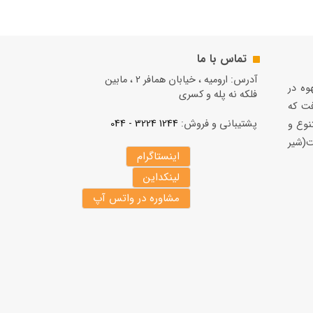
تماس با ما
آدرس: ارومیه ، خیابان همافر 2 ، مابين
قهوه در
فلكه نه پله و کسری
فت كه
پشتیبانی و فروش:
1244 3224 - 044
نوع و
(شير
اینستاگرام
لینکداین
مشاوره در واتس آپ