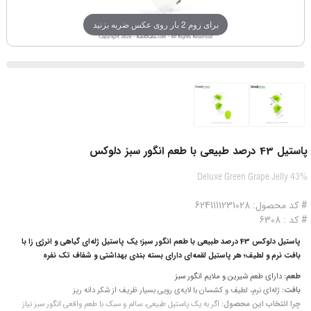
برای زوم 2 بار روی عکس ضربه بزنید
پاستیل 43 درصد طبیعی با طعم انگور سبز دلوکس
Deluxe Green Grape Jelly 43%
# کد محصول: 6241111231028
# کد : 6308
پاستیل دلوکس 43 درصد طبیعی با طعم انگور سبز؛ یک پاستیل ژله‌ای گیاهی و انرژی زا با
بافت نرم و لطیف؛ هر پاستیل لقمه‌ای دارای بسته بندی بهداشتی و شفاف تک نفره
طعم:
دارای طعم شیرین و ملایم انگور سبز
بافت:
ژله‌ای نرم، لطیف و کشسان با لایه‌ی رویی بسیار ظریف از شکر دانه ریز
چرا انتخاب این محصول:
اگر به یک پاستیل طبیعی، سالم و سبک با طعم واقعی انگور سبز نیاز