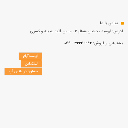
تماس با ما
آدرس: ارومیه ، خیابان همافر 2 ، مابين فلكه نه پله و کسری
پشتیبانی و فروش:
1244 3224 - 044
اینستاگرام
لینکداین
مشاوره در واتس آپ