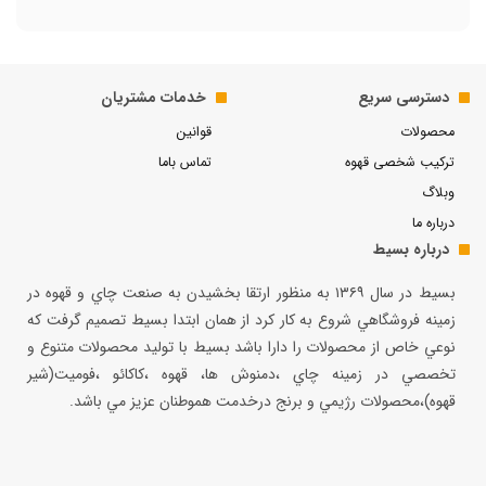
دسترسی سریع
خدمات مشتریان
محصولات
قوانین
ترکیب شخصی قهوه
تماس باما
وبلاگ
درباره ما
درباره بسیط
بسيط در سال ۱۳۶۹ به منظور ارتقا بخشيدن به صنعت چاي و قهوه در
زمينه فروشگاهي شروع به كار كرد از همان ابتدا بسيط تصميم گرفت كه
نوعي خاص از محصولات را دارا باشد بسيط با توليد محصولات متنوع و
تخصصي در زمينه چاي ،دمنوش ها، قهوه ،كاكائو ،فوميت(شير
قهوه)،محصولات رژيمي و برنج درخدمت هموطنان عزيز مي باشد.