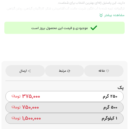
دارید، این پاستیل ژله‌ای بهترین انتخاب برای شماست.
ترکیبات:
تهیه شده با آب انگور، شربت مالت، آب آشامیدنی، شکر، کاراگینان گیاهی، روغن گیاهی
خوراکی و اسانس انگور با فرمولاسیون ساده؛ میزان کربوهیدرات (90.5 گرم) و قند (56.1 گرم)
مشاهده بیشتر
مناسب برای:
میان‌وعده روزانه در محل کار، خانه و مدرسه، پذیرایی از مهمانان، سفر و...
وزن تقریبی هر عدد:
9.2 گرم
تعداد تقریبی در هر ۱ کیلوگرم:
108 عدد
برند:
دلوکس (Deluxe)
ساخت:
لیبی (تحت لیسانس مالزی)
علاقه
مرتبط
ارسال
پک
375,000
250 گرم
750,000
500 گرم
1,500,000
1 کیلوگرم