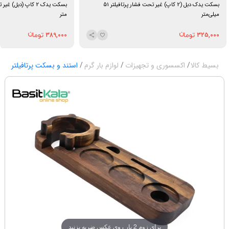
بسکت یدک دبل (2 کاپ) غیر تحت فشار پرتافیلتر 51
میلی‌متر
متر
389,000
325,000
بسیط کالا
اکسسوری و تجهیزات
لوازم بار گرم
استند و بسکت پرتافیلتر
برای زوم 2 بار روی عکس ضربه بزنید