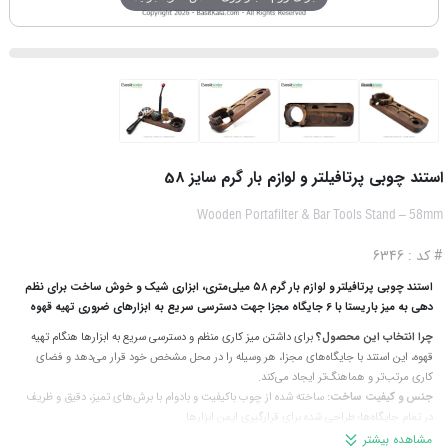
استند چوبی پرتافیلتر و لوازم بار گرم سایز 58
Wooden Portafilter & Bar Tools Stand – 58mm
# کد : 6346
استند چوبی پرتافیلتر و لوازم بار گرم ۵۸ میلی‌متری، ابزاری شیک و خوش ساخت برای نظم
دهی به میز باریستا با 6 جایگاه مجزا جهت دسترسی سریع به ابزارهای ضروری تهیه قهوه
چرا انتخاب این محصول؟
برای داشتن میز کاری منظم و دسترسی سریع به ابزارها هنگام تهیه
قهوه، این استند با جایگاه‌‌های مجزا، هر وسیله را در محل مشخص خود قرار می‌دهد و فضای
کاری مرتب‌تر و هماهنگ‌تر ایجاد می‌کند.
جنس و کیفیت ساخت:
ساخته‌ شده از چوب باکیفیت و بادوام با برش‌های تمیز، دقیق و ظریف
در تمام جایگاه‌ها؛ طراحی شده برای قرارگیری ایمن ابزارها
مناسب برای:
پرتافیلترهای ۵۸ میلی‌متری، مصرف خانگی، کافه‌ها، کافی‌شاپ‌ها و...
مشاهده بیشتر