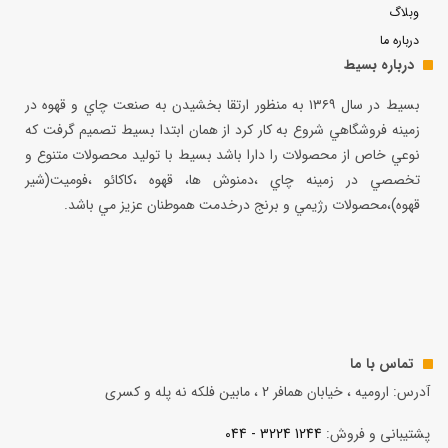
وبلاگ
درباره ما
درباره بسیط
بسيط در سال ۱۳۶۹ به منظور ارتقا بخشيدن به صنعت چاي و قهوه در
زمينه فروشگاهي شروع به كار كرد از همان ابتدا بسيط تصميم گرفت كه
نوعي خاص از محصولات را دارا باشد بسيط با توليد محصولات متنوع و
تخصصي در زمينه چاي ،دمنوش ها، قهوه ،كاكائو ،فوميت(شير
قهوه)،محصولات رژيمي و برنج درخدمت هموطنان عزيز مي باشد.
تماس با ما
آدرس: ارومیه ، خیابان همافر 2 ، مابين فلكه نه پله و کسری
پشتیبانی و فروش:
1244 3224 - 044