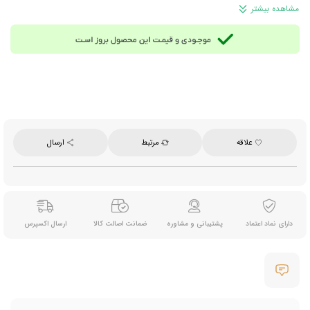
ترکیبات:
سیب‌ زمینی خشک‌ شده، روغن‌های گیاهی غیرهیدروژنه (آفتابگردان و ذرت)، آرد گندم،
مشاهده بیشتر
آرد ذرت، نشاسته گندم، آرد برنج و چاشنی کچاپ شامل شکر، مالتودکسترین، تنظیم‌کننده‌های
اسیدیته، پودر آب‌ پنیر (شیر)، نمک، ادویه‌ها (پیاز و سیر)، پودر گوجه فرنگی، امولسیفایر E471 و
رنگ خوراکی
مناسب برای:
میان‌ وعده روزانه، مصرف در محل کار، مدرسه یا سفر و پذیرایی
وزن خالص:
۴۰ گرم
برند:
پرینگلز (Pringles)
ساخت:
بریتانیا
علاقه
مرتبط
ارسال
دارای نماد اعتماد
پشتیبانی و مشاوره
ضمانت اصالت کالا
ارسال اکسپرس