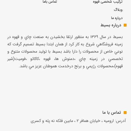
ترکیب شخصی قهوه
تماس باما
وبلاگ
درباره ما
درباره بسیط
بسيط در سال ۱۳۶۹ به منظور ارتقا بخشيدن به صنعت چاي و قهوه در
زمينه فروشگاهي شروع به كار كرد از همان ابتدا بسيط تصميم گرفت كه
نوعي خاص از محصولات را دارا باشد بسيط با توليد محصولات متنوع و
تخصصي در زمينه چاي ،دمنوش ها، قهوه ،كاكائو ،فوميت(شير
قهوه)،محصولات رژيمي و برنج درخدمت هموطنان عزيز مي باشد.
تماس با ما
آدرس: ارومیه ، خیابان همافر 2 ، مابين فلكه نه پله و کسری