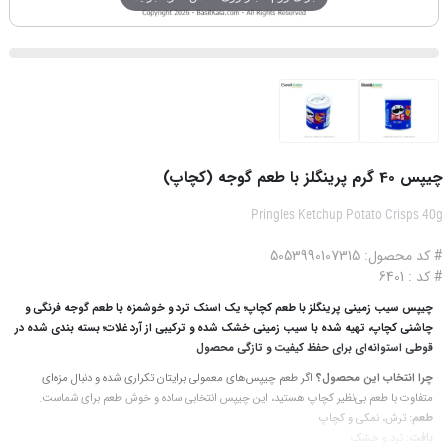
چیپس 40 گرم پرینگلز با طعم گوجه (کچاپ)
Pringles Ketchup Potato Crisps 40g
# کد محصول: 5053990107315
# کد : 6401
چیپس سیب‌ زمینی پرینگلز با طعم کچاپ؛ یک اسنک ترد و خوشمزه با طعم گوجه‌ فرنگی و
چاشنی کچاپ، تهیه‌ شده با سیب‌ زمینی خشک‌ شده و ترکیبی از آرد غلات؛ بسته بندی شده در
قوطی استوانه‌ای برای حفظ کیفیت و تازگی محصول
چرا انتخاب این محصول؟
اگر طعم چیپس‌های معمولی برایتان تکراری شده و دنبال مزه‌ای
متفاوت با طعم بی‌نظیر کچاپ هستید، این چیپس انتخابی ساده و خوش‌ طعم برای شماست.
طعم:
ترش، نمکی و کچاپ
بافت:
ترد و خشک