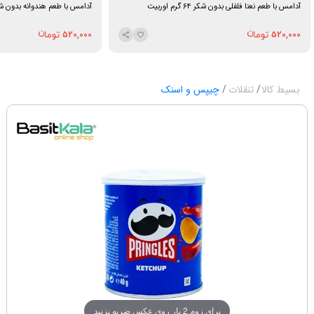
آدامس با طعم نعنا فلفلی بدون شکر ۶۴ گرم اوربیت
آدامس با طعم هندوانه بدون شکر ۶۴ گرم او
520,000
520,000
بسیط کالا
تنقلات
چیپس و اسنک
برای زوم 2 بار روی عکس ضربه بزنید