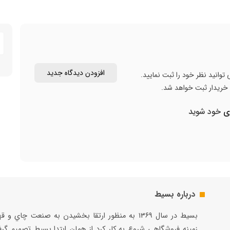
مناسب برای:
میان‌وعده مغذی روزانه در خانه، محل کار، مدرسه،
همراه داشتن در سفر، مصرف قبل یا بعد از فعالیت ورزشی
تعداد در هر بسته:
4 عدد
وزن هر عدد:
28 گرم
وزن خالص:
112 گرم
برند:
اسپشیال کی (Special K)
افزودن دیدگاه جدید
توانید نظر خود را ثبت نمایید.
محصول:
بریتانیا
ن خریدار ثبت خواهد شد.
ری
خود شوید
درباره بسیط
بسيط در سال ۱۳۶۹ به منظور ارتقا بخشيدن به صنعت چاي و 
زمينه فروشگاهي شروع به كار كرد از همان ابتدا بسيط تصميم گر