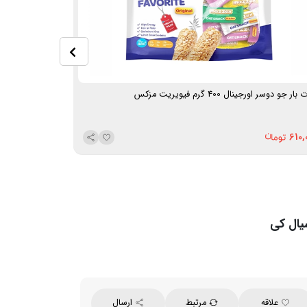
بار جو دوسر اورجینال 400 گرم فیویریت مزکس
غلات بار نارگیلی با شک
180,000
610,
علاقه
مرتبط
ارسال