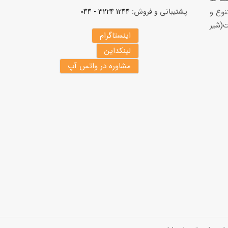
پشتیبانی و فروش:
1244 3224 - 044
نوع و
(شير
اینستاگرام
لینکداین
مشاوره در واتس آپ