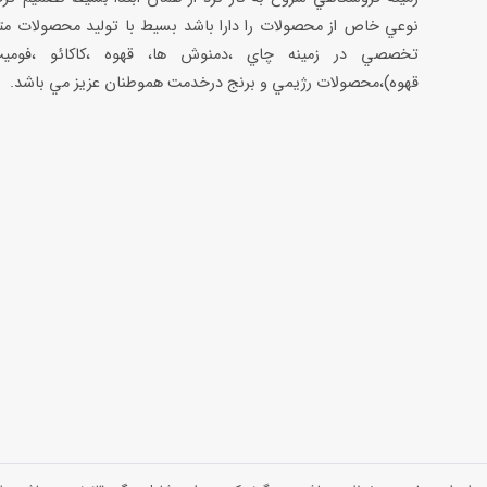
نوعي خاص از محصولات را دارا باشد بسيط با توليد محصولات مت
تخصصي در زمينه چاي ،دمنوش ها، قهوه ،كاكائو ،فوميت
قهوه)،محصولات رژيمي و برنج درخدمت هموطنان عزيز مي باشد.