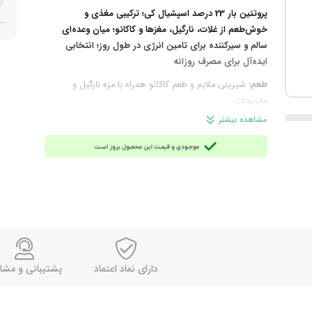
پروتئین بار 23 درصد اسپشیال کی؛ ترکیبی مغذی و
خوش‌طعم از غلات، نارگیل، مغزها و کاکائو؛ میان وعده‌ای
سالم و سیرکننده برای تامین انرژی در طول روز؛ انتخابی
ایده‌آل برای مصرف روزانه
طعم:
شیرینی ملایم و طعم کاکائو همراه با مزه نارگیل و
مغزیجات
بافت:
نرم و فشرده با تکه‌های ترد غلات و مغزها
مشاهده بیشتر
چرا انتخاب این محصول؟
اگر به‌ دنبال یک میان‌وعده سیرکننده
و مقوی برای تأمین سریع انرژی و جایگزین تنقلات با ارزش
تغذیه‌ای پایین هستید، این پروتئین بار با ترکیبات مغذی و طعم
متفاوتش، بهترین گزینه است و خیلی زود به برنامه روزانه‌تان
اضافه می شود.
ترکیبات:
غلات کامل (جو و گندم)، گلوکز، خرما، مغزها (بادام
هندی و فندق)، بادام‌زمینی، پوره بادام، نارگیل خشک، دانه
آفتابگردان، پروتئین‌های گیاهی (سویا)، روغن آفتابگردان، پودر
کاکائو کم‌چرب، امولسیفایر (لسیتین)، طعم‌دهنده‌های طبیعی و
دارای نماد اعتماد
پشتیبانی و مشا
نمک
توجه:
این محصول حاوی گلوتن (گندم و جو) و سویا است؛ در
صورت حساسیت به این مواد، در مصرف آن احتیاط کنید.