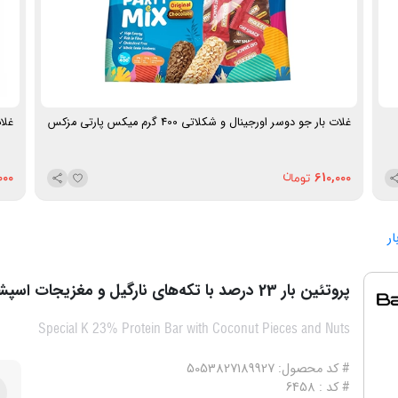
غلات بار جو دوسر اورجینال و شکلاتی 400 گرم میکس پارتی مزکس
غلات 
000
610,000
ار
پروتئین بار 23 درصد با تکه‌های نارگیل و مغزیجات اسپشیال کی
Special K 23% Protein Bar with Coconut Pieces and Nuts
# کد محصول: 5053827189927
# کد : 6458