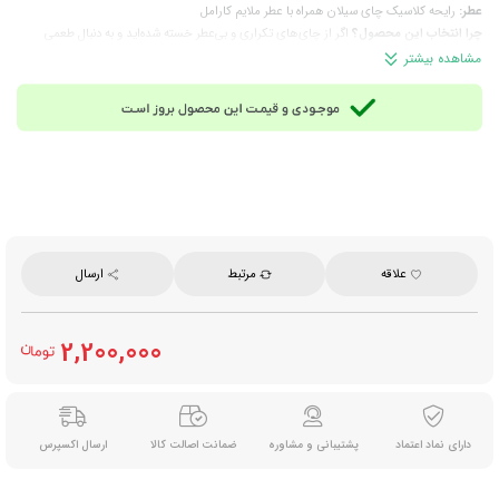
عطر:
رایحه کلاسیک چای سیلان همراه با عطر ملایم کارامل
چرا انتخاب این محصول؟
اگر از چای‌های تکراری و بی‌عطر خسته شده‌اید و به‌ دنبال طعمی
متفاوت هستید که هم حس تازگی ایجاد کند و هم پذیرایی شما را خاص‌تر نشان دهد، این چای
مشاهده بیشتر
کاراملی دقیقاً همان انتخابی است که خیلی زود به گزینه همیشگی شما تبدیل می‌شود.
ترکیبات:
چای سیاه خالص سیلان، طعم‌دهنده کارامل
نوع چای:
چای سیلان
زوددم یا دیردم:
زوددم
زمان مصرف:
مناسب مصرف روزانه، میان‌روز، بعد از غذا و زمان‌های استراحت
مناسب برای:
مصرف خانگی، محل کار، پذیرایی رسمی، فروشگاه‌ها و علاقه‌مندان به چای‌های
معطر
روش آماده‌سازی:
مقدار مناسبی از چای را در قوری بریزید و آب داغ را به آن اضافه نمایید؛ چند
دقیقه صبر کنید تا دم بکشد و آماده نوشیدن شود.
علاقه
مرتبط
ارسال
وزن خالص:
۵۰۰ گرم
برند:
امیننت (Eminent)
محصول:
سریلانکا
2,200,000
دارای نماد اعتماد
پشتیبانی و مشاوره
ضمانت اصالت کالا
ارسال اکسپرس