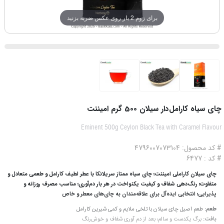
برای زوم 2 بار روی عکس ضربه بزنید
چای سیاه کارامل‌دار سیلان 500 گرم امیننت
Eminent 500g Ceylon Black Tea with Caramel Flavour
# کد محصول: 4796007073104
# کد : 6477
چای سیلان کاراملی امیننت؛ چای سیاه ممتاز سریلانکا با عطر لطیف کارامل و طعمی متعادل و
متفاوت؛ رنگ‌دهی شفاف و کیفیت یکنواخت در هر بار دم‌آوری؛ مناسب مصرف روزانه و
پذیرایی؛ انتخابی ایده‌آل برای علاقه‌مندان به چای‌های معطر و خاص
طعم:
طعم اصیل چای سیلان با تلخی ملایم و کمی شیرین کارامل
بافت:
برگ یکدست و سالم؛ بعد از دم‌ آوری شفاف و خوش‌رنگ