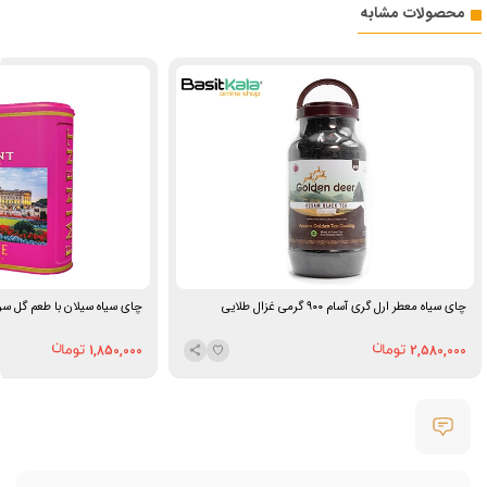
محصولات مشابه
چای سیاه معطر ارل گری آسام ۹۰۰ گرمی غزال طلایی
چای سیاه سیلان با طعم گل سرخ 400 گرمی ام
1,850,000
2,580,000