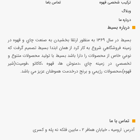
ترکیب شخصی قهوه
تماس باما
وبلاگ
درباره ما
درباره بسیط
بسيط در سال ۱۳۶۹ به منظور ارتقا بخشيدن به صنعت چاي و قهوه در
زمينه فروشگاهي شروع به كار كرد از همان ابتدا بسيط تصميم گرفت كه
نوعي خاص از محصولات را دارا باشد بسيط با توليد محصولات متنوع و
تخصصي در زمينه چاي ،دمنوش ها، قهوه ،كاكائو ،فوميت(شير
قهوه)،محصولات رژيمي و برنج درخدمت هموطنان عزيز مي باشد.
تماس با ما
آدرس: ارومیه ، خیابان همافر 2 ، مابين فلكه نه پله و کسری