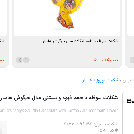
شکلات سوفله با طعم شکلات مدل خرگوش هاسار
شکل
000
250,000
شیرین
شکلات نوروز / هاسار
شکلات سوفله با طعم قهوه و بستنی مدل خرگوش هاسار
ar Towsanjyk Souffle Chocolate with Coffee And Icecream Flavor
# کد محصول: 4833020961794
# کد : 6502