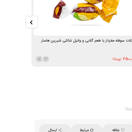
ات سوفله‌ مغزدار با طعم گلابی و وانیل شاتلی شیرین هاسار
شکلات ژله ای با 
250,000
250,
Has
علاقه
مرتبط
ارسال