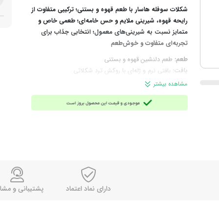
شکلات سوفله هاسار با طعم قهوه و بستنی؛ ترکیبی متفاوت از
رایحه قهوه، شیرینی ملایم و حس خامه‌ای؛ طعمی خاص و
متمایز نسبت به شیرینی‌های معمول؛ انتخابی جذاب برای
تجربه‌ای متفاوت و خوش‌طعم
طعم:
طعم دلنشین قهوه و بستنی
بافت:
بافتی نرم و ژله‌ای با روکش ترد شکلاتی
چرا انتخاب این محصول؟
اگر شیرینی‌های ساده و تکراری
مشاهده بیشتر
دیگر برای پذیرایی یا مصرف روزانه جذابیت کافی ندارند، این
محصول با طعم ترکیبی قهوه و بستنی می‌تواند انتخاب
متفاوت‌تر و تجربه‌ای متمایز برای تغییر سلیقه‌ی روزمره باشد.
ترکیبات:
چربی شیر، شکر دانه‌ریز، شربت، روغن پالم CBS، پودر
کاکائو، شیر تغلیظ‌شده با شکر، پکتین، طعم‌دهنده‌های مشابه
طبیعی قهوه، بستنی و وانیلین، لسیتین، رنگ خوراکی رنگ
شکر، اسید سیتریک
مناسب برای:
پذیرایی، مصرف روزانه، فروشگاه‌ها، استفاده در
محل کار، خانه و دورهمی‌ها
دارای نماد اعتماد
پشتیبانی و مشا
وزن تقریبی هر عدد:
13 گرم
تعداد تقریبی در هر 1 کیلوگرم:
76 عدد
برند:
هاسار (HASAR)