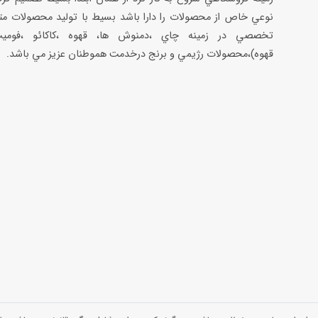
نوعي خاص از محصولات را دارا باشد بسيط با توليد محصولات مت
تخصصي در زمينه چاي ،دمنوش ها، قهوه ،كاكائو ،فوميت
قهوه)،محصولات رژيمي و برنج درخدمت هموطنان عزيز مي باشد.