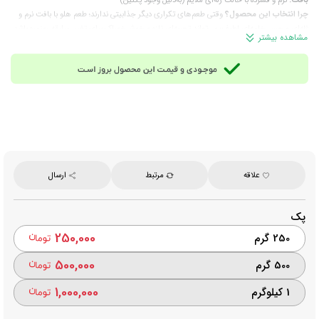
چرا انتخاب این محصول؟
وقتی طعم‌های تکراری دیگر جذابیتی ندارند؛ طعم هلو با بافت نرم و
ژله‌ای و حس خامه‌ای لطیف؛ می‌تواند تجربه‌ای تازه و خوش‌خوراک برای تغییر سلیقه روزمره باشد.
مشاهده بیشتر
ترکیبات:
چربی شیر، شکر، شربت، روغن پالم CBS، پودر کاکائو، شیر تغلیظ‌شده با شکر، پکتین،
طعم‌دهنده مشابه طبیعی هلو و وانیلین، لسیتین، اسید سیتریک.
مناسب برای:
پذیرایی، مصرف روزانه، دورهمی‌ها، فروشگاه‌ها
وزن تقریبی هر عدد:
13.3 گرم
تعداد تقریبی در هر 1 کیلوگرم:
75 عدد
برند:
هاسار (HASAR)
محصول:
ترکمنستان
علاقه
مرتبط
ارسال
پک
250,000
250 گرم
500,000
500 گرم
1,000,000
1 کیلوگرم