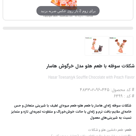
برای زوم 2 بار روی عکس ضربه بزنید
شکلات سوفله با طعم هلو مدل خرگوش هاسار
Hasar Towsanjyk Souffle Chocolate with Peach Flavor
# کد محصول: 4833020960445
# کد : 6499
شکلات سوفله ژله‌ای هاسار با طعم هلو؛ طعم میوه‌ای لطیف با شیرینی متعادل و حس
خامه‌ای ملایم؛ بافت نرم و ژله‌ای با حالت خوش‌خوراک و متفاوت؛ تجربه‌ای تازه و متمایز
نسبت به شیرینی‌های معمول
طعم:
طعم دلنشین هلو و شکلات
بافت:
نرم و فشرده با حالت ژله‌ای ملایم (به‌دلیل وجود پکتین)