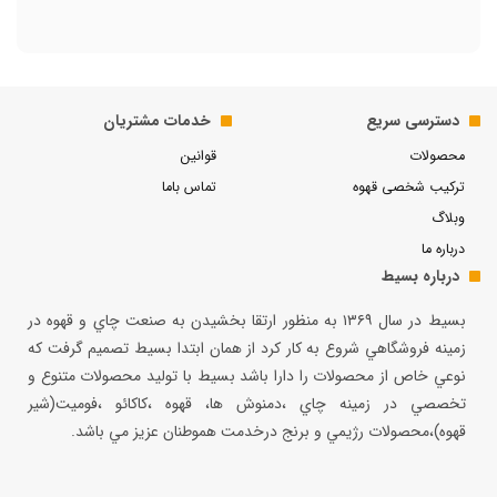
دسترسی سریع
خدمات مشتریان
محصولات
قوانین
ترکیب شخصی قهوه
تماس باما
وبلاگ
درباره ما
درباره بسیط
بسيط در سال ۱۳۶۹ به منظور ارتقا بخشيدن به صنعت چاي و قهوه در
زمينه فروشگاهي شروع به كار كرد از همان ابتدا بسيط تصميم گرفت كه
نوعي خاص از محصولات را دارا باشد بسيط با توليد محصولات متنوع و
تخصصي در زمينه چاي ،دمنوش ها، قهوه ،كاكائو ،فوميت(شير
قهوه)،محصولات رژيمي و برنج درخدمت هموطنان عزيز مي باشد.