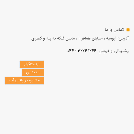
تماس با ما
آدرس: ارومیه ، خیابان همافر 2 ، مابين فلكه نه پله و کسری
پشتیبانی و فروش:
1244 3224 - 044
اینستاگرام
لینکداین
مشاوره در واتس آپ