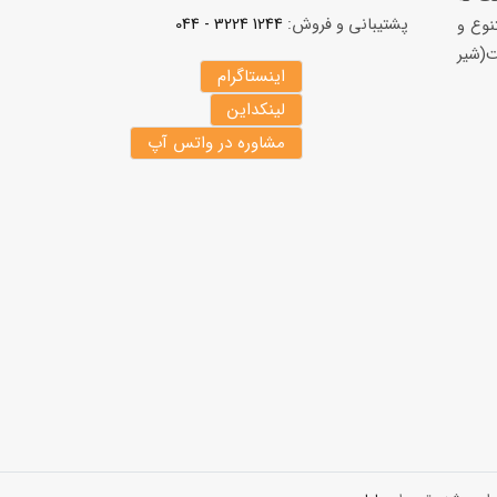
پشتیبانی و فروش:
1244 3224 - 044
نوع و
(شير
اینستاگرام
لینکداین
مشاوره در واتس آپ