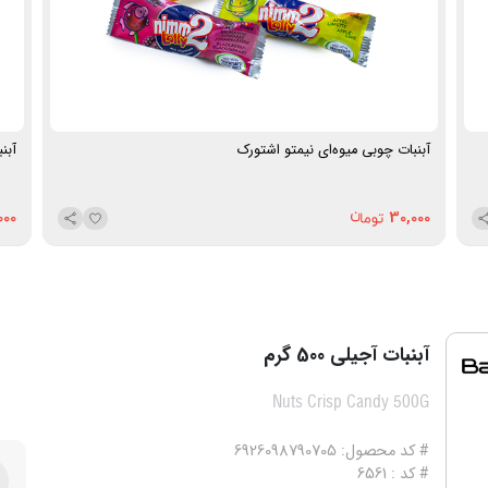
آبنبات چوبی میوه‌ای نیمتو اشتورک
آبنبات 
000
30,000
آبنبات آجیلی 500 گرم
Nuts Crisp Candy 500G
# کد محصول: 6926098790705
# کد : 6561