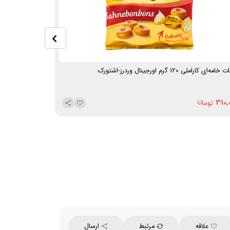
خامه‌ای کاراملی 120 گرم اورجینال وردرز-اشتورک
آبنبات میوه‌ای 
250,000
310,
علاقه
مرتبط
ارسال