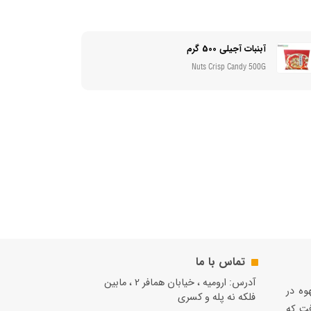
آبنبات آجیلی 500 گرم
Nuts Crisp Candy 500G
تماس با ما
آدرس: ارومیه ، خیابان همافر 2 ، مابين
قهوه در
فلكه نه پله و کسری
فت كه