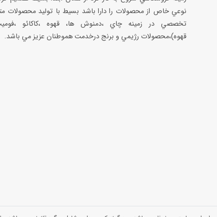
نوعي خاص از محصولات را دارا باشد بسيط با توليد محصولات مت
تخصصي در زمينه چاي ،دمنوش ها، قهوه ،كاكائو ،فوميت
قهوه)،محصولات رژيمي و برنج درخدمت هموطنان عزيز مي باشد.