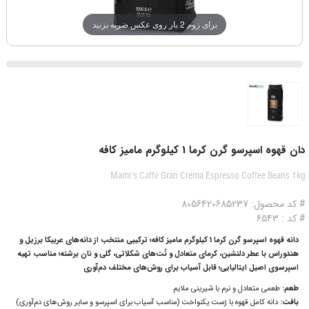
برای زوم 2 بار روی عکس ضربه بزنید
دان قهوه اسپرسو گرن کرما 1 کیلوگرم مامیز کافه
Mami’s Caffè Gran Crema Espresso Coffee Beans 1kg
# کد محصول: 8056420685237
# کد : 6543
دانه قهوه اسپرسو گرن کرما 1 کیلوگرم مامیز کافه؛ ترکیبی منتخب از دانه‌های عربیکا برزیل و
هندوراس با عطر دلنشین، کرمای متعادل و نُت‌های شکلاتی، گلی و نان برشته؛ مناسب تهیه
اسپرسوی اصیل ایتالیایی؛ قابل آسیاب برای روش‌های مختلف دم‌آوری
طعم:
طعمی متعادل و نرم با شیرینی ملایم
بافت:
دانه کامل قهوه با رُست یکنواخت (مناسب آسیاب برای اسپرسو و سایر روش‌های دم‌آوری)