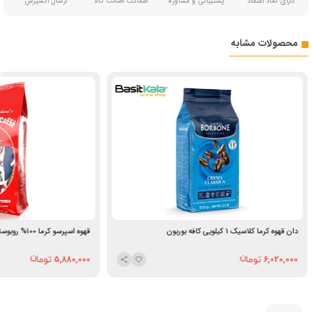
دارای نماد اعتماد
پشتیبانی و مشاوره
ضمانت اصالت کالا
ارسال اکسپرس
محصولات مشابه
دان قهوه کرما کلاسیک 1 کیلویی کافه بوربون
قهوه اسپرسو کرما 100% روبوستا 1 کیلویی مامیز کافی
5,880,000
6,020,000