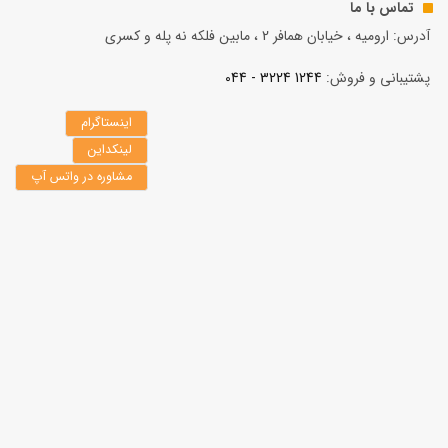
تماس با ما
آدرس: ارومیه ، خیابان همافر 2 ، مابين فلكه نه پله و کسری
پشتیبانی و فروش:
1244 3224 - 044
اینستاگرام
لینکداین
مشاوره در واتس آپ