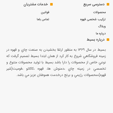
دسترسی سریع
خدمات مشتریان
محصولات
قوانین
ترکیب شخصی قهوه
تماس باما
وبلاگ
درباره ما
درباره بسیط
بسيط در سال ۱۳۶۹ به منظور ارتقا بخشيدن به صنعت چاي و قهوه در
زمينه فروشگاهي شروع به كار كرد از همان ابتدا بسيط تصميم گرفت كه
نوعي خاص از محصولات را دارا باشد بسيط با توليد محصولات متنوع و
تخصصي در زمينه چاي ،دمنوش ها، قهوه ،كاكائو ،فوميت(شير
قهوه)،محصولات رژيمي و برنج درخدمت هموطنان عزيز مي باشد.