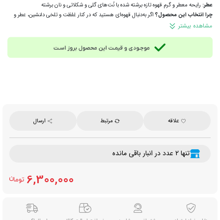
عطر:
رایحه معطر و گرم قهوه تازه برشته‌ شده با نُت‌های گلی و شکلاتی و نان برشته
چرا انتخاب این محصول؟
اگر به‌دنبال قهوه‌ای هستید که در کنار غلظت و تلخی دلنشین، عطر و
طعم پیچیده و متعادلی هم داشته باشد، این محصول انتخابی ایده‌آل است. ترکیب عربیکای برزیل
مشاهده بیشتر
و هندوراس، سبب ایجاد تعادلی از عطر، کرما و طعم اصیل اسپرسوی ایتالیایی می‌شود.
ترکیبات:
ترکیب دانه‌های قهوه عربیکا برشته‌ شده از برزیل و هندوراس
زمان مصرف:
مناسب مصرف روزانه، صبح، هنگام کار، مطالعه و استراحت همراه با قهوه تازه دم
روش آماده‌سازی:
دان‌های قهوه را متناسب با نوع دستگاه و روش دم‌آوری آسیاب کنید. سپس با
آب داغ و با استفاده از اسپرسوساز، موکاپات یا سایر تجهیزات دم‌آوری، قهوه را آماده نمایید.
مناسب برای:
مصرف خانگی، کافه‌ها، محل کار و علاقه‌مندان به اسپرسوی متعادل و خوش‌عطر
ایتالیایی
وزن خالص:
1000 گرم (1 کیلوگرم)
برند:
مامیز کافه (Mami’s Caffè)
علاقه
مرتبط
ارسال
محصول:
ایتالیا
تنها 2 عدد در انبار باقی مانده
6,300,000