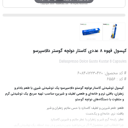
کپسول قهوه 8 عددی کاستار دولچه گوستر دالاسپرسو
Dallaspresso Dolce Gusto Kustar 8 Capsules
# کد محصول: 6084012230420
# کد : 6556
کپسول نوشیدنی کاستار دولچه گوستو دالاسپرسو؛ یک نوشیدنی شیری با طعم بادام و
زعفران، بافتی نرم و خامه‌ای و طعمی لطیف و شیرین؛ مناسب تهیه سریع یک نوشیدنی گرم
و متفاوت با دستگاه‌های دولچه گوستو
طعم:
طعم شیرین و لطیف کاستارد با حس ملایم زعفران و شیر
بافت:
نرم، خامه‌ای و یک‌دست
عطر:
رایحه گرم شیر و زعفران با عطر ملایم و شیرین کاستارد
چرا انتخاب این محصول؟
اگر می‌خواهید بدون دردسر و در چند لحظه، یک نوشیدنی گرم،