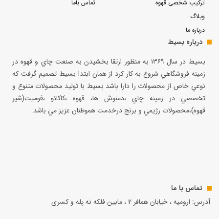
ترکیب شخصی قهوه
تماس باما
وبلاگ
درباره ما
درباره بسیط
بسيط در سال ۱۳۶۹ به منظور ارتقا بخشيدن به صنعت چاي و قهوه در
زمينه فروشگاهي شروع به كار كرد از همان ابتدا بسيط تصميم گرفت كه
نوعي خاص از محصولات را دارا باشد بسيط با توليد محصولات متنوع و
تخصصي در زمينه چاي ،دمنوش ها، قهوه ،كاكائو ،فوميت(شير
قهوه)،محصولات رژيمي و برنج درخدمت هموطنان عزيز مي باشد.
تماس با ما
آدرس: ارومیه ، خیابان همافر 2 ، مابين فلكه نه پله و کسری