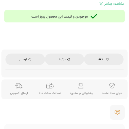
خامه‌ای و خوش‌عطر با حس واقعی نوشیدنی‌های کافی‌شاپی آماده کنید، این کپسول دقیقاً همان
مشاهده بیشتر
انتخابی است که دنبالش هستید و خیلی زود به انتخاب ثابت روزانه‌تان تبدیل می‌شود.
ترکیبات:
مواد جامد شیر، شکر، پودر بادام، پودر زعفران و عامل ضدکلوخه‌شدن (E551)
توجه:
این محصول حاوی شیر است؛ اگر به این ماده حساسیت دارید در مصرف آن احتیاط کنید.
زمان مصرف:
مناسب صبح، عصر، زمان استراحت، محل کار، مطالعه و لحظات استراحت روزانه
روش آماده‌سازی:
یک کپسول را داخل دستگاه دولچه گوستو قرار دهید و بسته به غلظت دلخواه،
120 میلی‌لیتر برای نوشیدنی غلیظ یا 150 میلی‌لیتر برای نوشیدنی معمولی آماده کنید. برای لذت
بردن از بهترین طعم این نوشیدنی، آن را بلافاصله پس از آماده‌سازی سرو نمایید.
مناسب برای:
مصرف خانگی، محل کار، کافه‌ها و علاقه‌مندان به نوشیدنی‌های شیری و خامه‌ای با
دستگاه‌های دولچه گوستو
علاقه
مرتبط
ارسال
تعداد کپسول در هر بسته:
8 عدد
وزن هر کپسول:
15 گرم
وزن خالص:
120 گرم
برند:
دالاسپرسو (Dallaspresso)
محصول:
بحرین
دارای نماد اعتماد
پشتیبانی و مشاوره
ضمانت اصالت کالا
ارسال اکسپرس