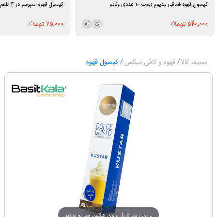
کپسول قهوه فندقی مدیوم رُست ۱۰ عددی ونادو
کپسول قهوه اسپرسو در 4 طعم دولچه گوستو دالاسپرسو
75,000
540,000
بسیط کالا
قهوه و کافی میکس
کپسول قهوه
برای زوم 2 بار روی عکس ضربه بزنید