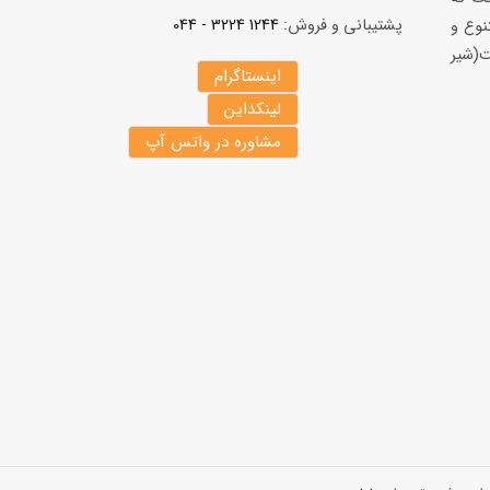
پشتیبانی و فروش:
1244 3224 - 044
نوع و
(شير
اینستاگرام
لینکداین
مشاوره در واتس آپ