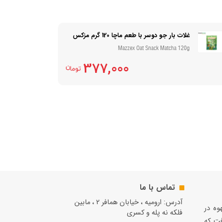
غلات بار جو دوسر با طعم ماچا 120 گرم مزکس
Mazzex Oat Snack Matcha 120g
377,000
تماس با ما
آدرس: ارومیه ، خیابان همافر 2 ، مابين
قهوه در
فلكه نه پله و کسری
فت كه