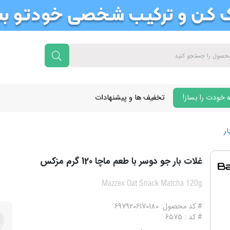
 خودت را بساز!
تخفیف ها و پیشنهادات
ار
غلات بار جو دوسر با طعم ماچا 120 گرم مزکس
Mazzex Oat Snack Matcha 120g
# کد محصول: 6979206170180
# کد : 6575