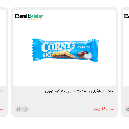
و بعد از تمرین سبک)، سفر و مناسب افرادی علاقه‌مند به
طعم‌های خاص با شیرینی کنترل شده
وزن خالص:
۱۲۰ گرم
برند:
مزکس (Mazzex)
غلات بار نارگیلی با شکلات شیری 50 گرم کورنی
غلات 
000
180,000