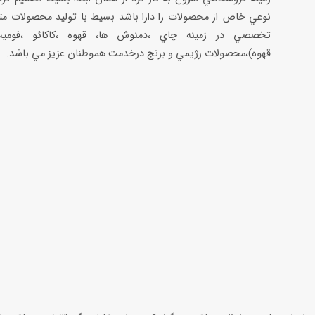
نوعي خاص از محصولات را دارا باشد بسيط با توليد محصولات مت
تخصصي در زمينه چاي ،دمنوش ها، قهوه ،كاكائو ،فوميت
قهوه)،محصولات رژيمي و برنج درخدمت هموطنان عزيز مي باشد.