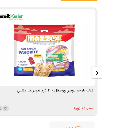
غلات بار جو دوسر اورجینال 400 گرم فیویریت مزکس
610,000