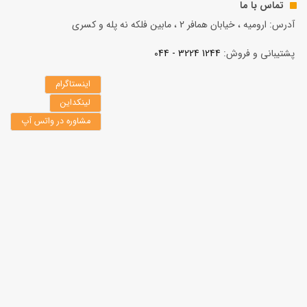
تماس با ما
آدرس: ارومیه ، خیابان همافر 2 ، مابين فلكه نه پله و کسری
پشتیبانی و فروش:
1244 3224 - 044
اینستاگرام
لینکداین
مشاوره در واتس آپ