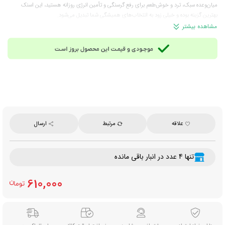
میان‌وعده سبک، ترد و خوش‌طعم برای رفع گرسنگی و تأمین انرژی روزانه هستید، این اسنک
بهترین گزینه بوده و خیلی زود به انتخاب‌های همیشگی شما تبدیل می‌شود.
ترکیبات:
جو دوسر ترکیبی (آرد گندم، مالتودکسترین مایع، آرد ذرت، شربت مالت، نشاسته ذرت و
مشاهده بیشتر
پودر پروتئین سویا)، کریمر غیرلبنی، شکر، مالتودکسترین، پودر آب پنیر، گلوکز، نمک، لسیتین سویا و
طعم‌دهنده جو دوسر
توجه:
این محصول حاوی گلوتن، شیر و سویا است؛ در صورت حساسیت به این مواد، در مصرف
آن احتیاط کنید.
مناسب برای:
میان‌وعده روزانه، محل کار، مدرسه، سفر، پذیرایی و مصرف همراه چای یا قهوه
وزن خالص:
۴۰۰ گرم
برند:
مازکس (Mazzex)
علاقه
مرتبط
ارسال
تنها 4 عدد در انبار باقی مانده
610,000