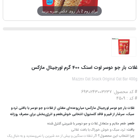
برای زوم 2 بار روی عکس ضربه بزنید
غلات بار جو دوسر اوت اسنک 400 گرم اورجینال مازکس
Mazzex Oat Snack Original Oat Bar 400g
# کد محصول: 6930243003237
# کد : 4509
غلات بار جو دوسر اورجینال مازکس؛ میان‌وعده‌ای مغذی از غلات و جو دوسر با بافتی ترد و
سبک، سرشار از فیبر و فاقد کلسترول؛ انتخابی خوش‌طعم و انرژی‌بخش برای مصرف روزانه
طعم:
طعم ملایم و متعادل غلات و جو دوسر با شیرینی کنترل شده
بافت:
ترد، سبک و خوش خوراک با بافت غلاتی
چرا انتخاب این محصول؟
اگر تنقلات سنگین و بیش‌ از حد شیرین را نمی‌پسندید و به‌ دنبال یک