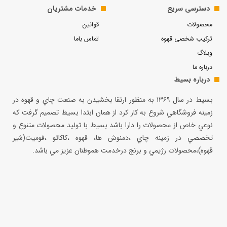
دسترسی سریع
خدمات مشتریان
محصولات
قوانین
ترکیب شخصی قهوه
تماس باما
وبلاگ
درباره ما
درباره بسیط
بسيط در سال ۱۳۶۹ به منظور ارتقا بخشيدن به صنعت چاي و قهوه در
زمينه فروشگاهي شروع به كار كرد از همان ابتدا بسيط تصميم گرفت كه
نوعي خاص از محصولات را دارا باشد بسيط با توليد محصولات متنوع و
تخصصي در زمينه چاي ،دمنوش ها، قهوه ،كاكائو ،فوميت(شير
قهوه)،محصولات رژيمي و برنج درخدمت هموطنان عزيز مي باشد.