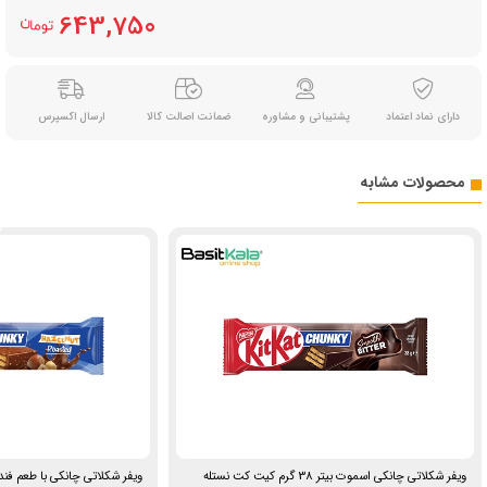
643,750
دارای نماد اعتماد
پشتیبانی و مشاوره
ضمانت اصالت کالا
ارسال اکسپرس
محصولات مشابه
ویفر شکلاتی چانکی اسموت بیتر 38 گرم کیت کت نستله
ویفر شکلاتی چانکی با طعم فندق 38 گرم کیت کت ن