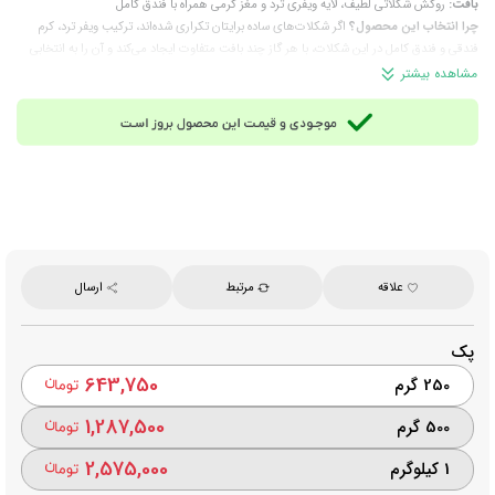
بافت:
روکش شکلاتی لطیف، لایه ویفری ترد و مغز کرمی همراه با فندق کامل
چرا انتخاب این محصول؟
اگر شکلات‌های ساده برایتان تکراری شده‌اند، ترکیب ویفر ترد، کرم
فندقی و فندق کامل در این شکلات، با هر گاز چند بافت متفاوت ایجاد می‌کند و آن را به انتخابی
جذاب‌تر برای پذیرایی و کنار چای یا قهوه تبدیل می‌سازد.
مشاهده بیشتر
توجه:
این محصول حاوی فندق، شیر و فرآورده‌های حاوی گلوتن است؛ در صورت حساسیت به
این مواد، در مصرف آن احتیاط کنید.
مناسب برای:
پذیرایی، مهمانی و دورهمی، میان‌وعده روزانه، میز تنقلات و مصرف همراه چای یا
قهوه
وزن تقریبی هر عدد:
10.5 گرم
برند:
لاکوند (Lakond)
محصول:
روسیه
علاقه
مرتبط
ارسال
پک
643,750
250 گرم
1,287,500
500 گرم
2,575,000
1 کیلوگرم