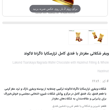
برای زوم 2 بار روی عکس ضربه بزنید
ویفر شکلاتی مغزدار با فندق کامل تزارسکایا ناگرادا لاکوند
Lakond Tsarskaya Nagrada Wafer Chocolate with Hazelnut Filling & Whole
Hazelnut
# کد : 6689
شکلات ویفری تزارسکایا ناگرادا لاکوند؛ ترکیبی چندلایه از پوسته ویفری نازک و ترد، مغز کرمی
با طعم فندق، یک فندق کامل در مرکز و روکش شکلات شیری؛ انتخابی مجلسی و خوش‌خوراک
برای پذیرایی و علاقه‌مندان به شکلات‌های مغزدار
طعم:
شیرین و شکلاتی با طعم غنی و دلنشین فندق