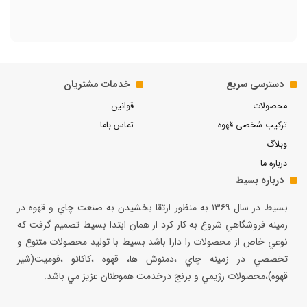
دسترسی سریع
خدمات مشتریان
محصولات
قوانین
ترکیب شخصی قهوه
تماس باما
وبلاگ
درباره ما
درباره بسیط
بسيط در سال ۱۳۶۹ به منظور ارتقا بخشيدن به صنعت چاي و قهوه در
زمينه فروشگاهي شروع به كار كرد از همان ابتدا بسيط تصميم گرفت كه
نوعي خاص از محصولات را دارا باشد بسيط با توليد محصولات متنوع و
تخصصي در زمينه چاي ،دمنوش ها، قهوه ،كاكائو ،فوميت(شير
قهوه)،محصولات رژيمي و برنج درخدمت هموطنان عزيز مي باشد.