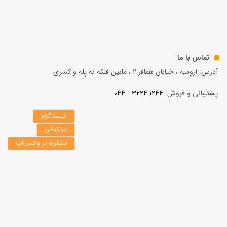
تماس با ما
آدرس: ارومیه ، خیابان همافر 2 ، مابين فلكه نه پله و کسری
پشتیبانی و فروش:
1244 3224 - 044
اینستاگرام
لینکداین
مشاوره در واتس آپ