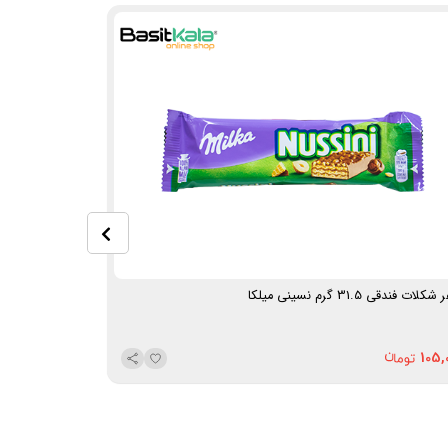
کلات فندقی 31.5 گرم نسینی میلکا
ویفر با مغز کرم
340,000
105,