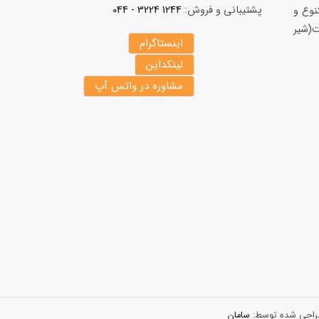
پشتیبانی و فروش:
1244 3224 - 044
نوع و
(شير
اینستاگرام
لینکداین
مشاوره در واتس آپ
 طراحی شده توسط:
سامان