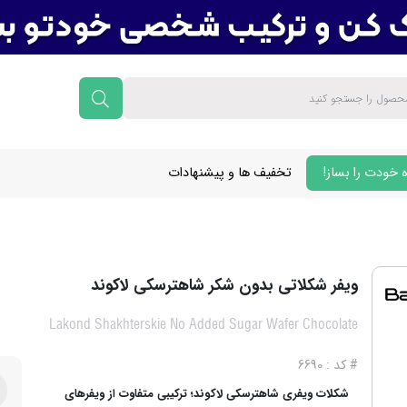
 خودت را بساز!
تخفیف ها و پیشنهادات
ویفر شکلاتی بدون شکر شاهترسکی لاکوند
Lakond Shakhterskie No Added Sugar Wafer Chocolate
# کد : 6690
شکلات ویفری شاهترسکی لاکوند؛ ترکیبی متفاوت از ویفرهای