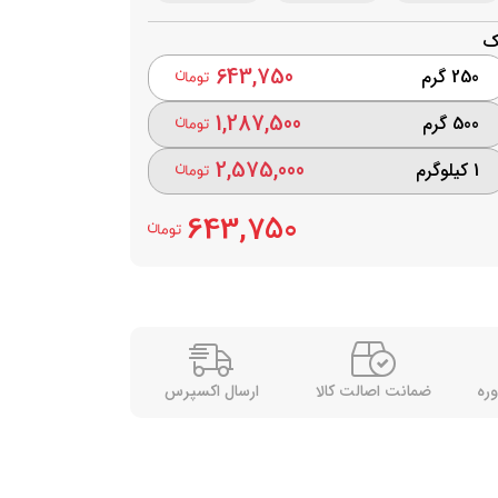
ک
643,750
250 گرم
1,287,500
500 گرم
2,575,000
1 کیلوگرم
643,750
وره
ضمانت اصالت کالا
ارسال اکسپرس