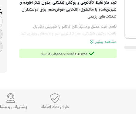
ترد، مغز غلیظ کاکائویی و روکش شکلاتی، بدون شکر افزوده و
شیرین‌شده با مالتیتول؛ انتخابی خوش‌طعم برای دوستداران
پ
شکلات‌های رژیمی
طعم:
طعم عمیق و نسبتاً تلخ کاکائو با شیرینی متعادل
بافت:
روکش شکلاتی، مغز کاکائویی نرم و لایه‌های ویفری ترد
چرا انتخاب این محصول؟
اگر طعم شکلات‌های کاکائویی و
مشاهده بیشتر
چندلایه را دوست دارید اما ترجیح می‌دهید محصولی بدون
شکر افزوده انتخاب کنید، شاهترسکی با ترکیب ویفر ترد و مغز
غلیظ کاکائویی، هوس شیرینی شما را با طعمی متفاوت و
دلچسب برطرف می‌کند.
ترکیبات:
شیرین‌کننده مالتیتول، پودر کاکائو، چربی‌های قنادی
شامل روغن پالم، معادل کره کاکائو، آرد گندم، پودر آب‌پنیر، مغز
فندق بوداده آسیاب‌شده، کره کاکائو، امولسیفایرها، طعم‌دهنده،
نشاسته ذرت، نمک، فیبر گندم و عامل ورآورنده.
توجه:
این محصول بدون شکر افزوده است، اما حاوی قند
دارای نماد اعتماد
پشتیبانی و مشا
طبیعی، شیر، گندم و فندق است در صورت حساسیت به این
مواد، در مصرف آن احتیاط کنید؛ به دلیل وجود مالتیتول
مصرف زیاد آن ممکن است اثر ملین داشته باشد.
مناسب برای:
مصرف روزانه، پذیرایی، میان‌وعده در خانه و محل