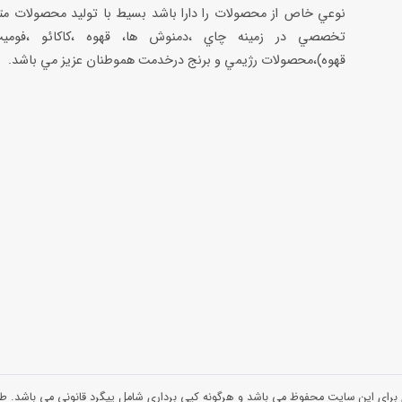
نوعي خاص از محصولات را دارا باشد بسيط با توليد محصولات مت
تخصصي در زمينه چاي ،دمنوش ها، قهوه ،كاكائو ،فوميت
قهوه)،محصولات رژيمي و برنج درخدمت هموطنان عزيز مي باشد.
 برای این سایت محفوظ می باشد و هرگونه کپی برداری شامل پیگرد قانونی می باشد.