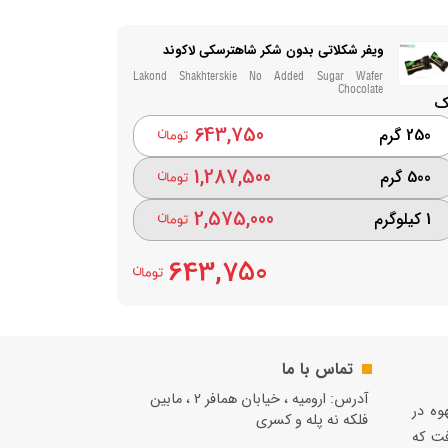
ویفر شکلاتی بدون شکر شاهترسکی لاکوند
Lakond Shakhterskie No Added Sugar Wafer
Chocolate
ک
643,750
250 گرم
1,287,500
500 گرم
2,575,000
1 کیلوگرم
643,750
تماس با ما
آدرس: ارومیه ، خیابان همافر 2 ، مابين
قهوه در
فلكه نه پله و کسری
فت كه