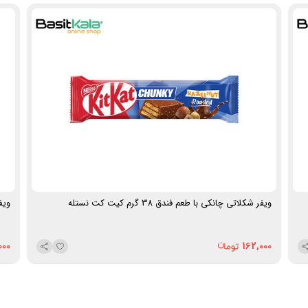
کار و مصرف همراه چای یا قهوه
وزن تقریبی هر عدد:
10.8 گرم
برند:
لاکوند (Lakond)
محصول:
روسیه
ویفر شکلاتی چانکی با طعم فندق 38 گرم کیت کت نستله
ویفر ش
000
162,000