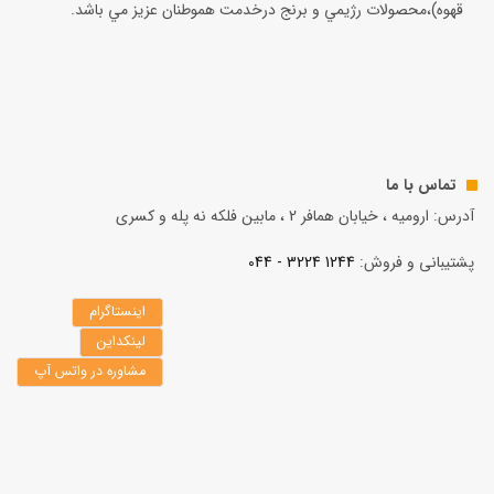
قهوه)،محصولات رژيمي و برنج درخدمت هموطنان عزيز مي باشد.
تماس با ما
آدرس: ارومیه ، خیابان همافر 2 ، مابين فلكه نه پله و کسری
پشتیبانی و فروش:
1244 3224 - 044
اینستاگرام
لینکداین
مشاوره در واتس آپ