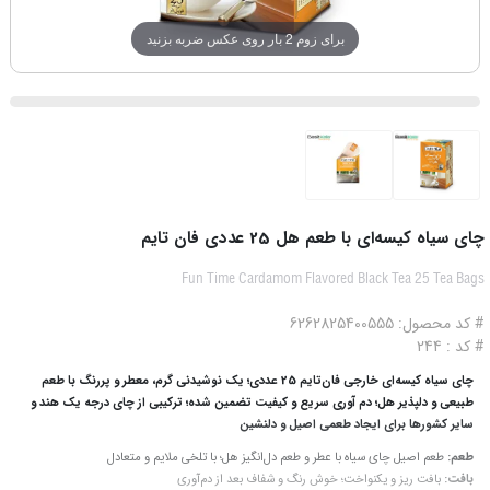
برای زوم 2 بار روی عکس ضربه بزنید
چای سیاه کیسه‌ای با طعم هل 25 عددی فان تایم
Fun Time Cardamom Flavored Black Tea 25 Tea Bags
# کد محصول: 6262825400555
# کد : 244
چای سیاه کیسه‌ای خارجی فان‌تایم 25 عددی؛ یک نوشیدنی گرم، معطر و پررنگ با طعم
طبیعی و دلپذیر هل؛ دم آوری سریع و کیفیت تضمین شده؛ ترکیبی از چای درجه یک هند و
سایر کشورها برای ایجاد طعمی اصیل و دلنشین
طعم:
طعم اصیل چای سیاه با عطر و طعم دل‌انگیز هل؛ با تلخی ملایم و متعادل
بافت:
بافت ریز و یکنواخت؛ خوش رنگ و شفاف بعد از دم‌آوری