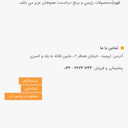
قهوه)،محصولات رژيمي و برنج درخدمت هموطنان عزيز مي باشد.
تماس با ما
آدرس: ارومیه ، خیابان همافر 2 ، مابين فلكه نه پله و کسری
پشتیبانی و فروش:
1244 3224 - 044
اینستاگرام
لینکداین
مشاوره در واتس آپ