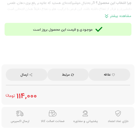
چرا انتخاب این محصول؟
اگر به‌دنبال خوشبوکننده‌ای هستید که علاوه‌ بر رفع بوی دهان، طعمی
دلنشین‌‌تر و فراتر از نعناع داشته باشد، این قرص با ترکیب هلو و نعناع دقیقاً همان انتخابی است
که همیشه همراه‌تان می‌ماند و حس تازگی را خیلی سریع در دهان ایجاد می کند.
مشاهده بیشتر
ترکیبات:
شیرین‌کننده‌ها (سوربیتول، زایلیتول، سوکرالوز)، اسید مالیک، طعم‌دهنده طبیعی،
نمک‌های منیزیم اسیدهای چرب، پودر میوه هلو (۰.۳٪)، منتول (عصاره خنک‌کننده نعناع) و موم
کارنائوبا
مناسب برای:
خوشبو کردن دهان، استفاده پس از غذا، مصرف روزانه در خانه، محل کار، سفر
وزن خالص:
۱۴ گرم
برند:
کامپس (Compass)
محصول:
آلمان
علاقه
مرتبط
ارسال
114,000
دارای نماد اعتماد
پشتیبانی و مشاوره
ضمانت اصالت کالا
ارسال اکسپرس