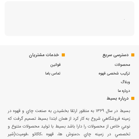
.
دسترسی سریع
خدمات مشتریان
محصولات
قوانین
ترکیب شخصی قهوه
تماس باما
وبلاگ
درباره ما
درباره بسیط
بسيط در سال ۱۳۶۹ به منظور ارتقا بخشيدن به صنعت چاي و قهوه در
زمينه فروشگاهي شروع به كار كرد از همان ابتدا بسيط تصميم گرفت كه
نوعي خاص از محصولات را دارا باشد بسيط با توليد محصولات متنوع و
تخصصي در زمينه چاي ،دمنوش ها، قهوه ،كاكائو ،فوميت(شير