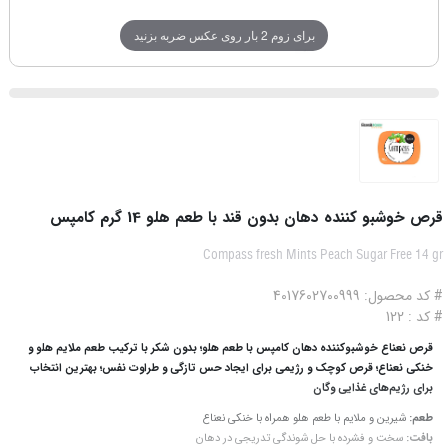
برای زوم 2 بار روی عکس ضربه بزنید
قرص خوشبو کننده دهان بدون قند با طعم هلو 14 گرم کامپس
Compass fresh Mints Peach Sugar Free 14 gr
# کد محصول: 4017602700999
# کد : 122
قرص نعناع خوشبوکننده دهان کامپس با طعم هلو؛ بدون شکر با ترکیب طعم ملایم هلو و
خنکی نعناع؛ قرص کوچک و رژیمی برای ایجاد حس تازگی و طراوت نفس؛ بهترین انتخاب
برای رژیم‌های غذایی وگان
طعم:
شیرین و ملایم با طعم هلو همراه با خنکی نعناع
بافت:
سخت و فشرده با حل‌ شوندگی تدریجی در دهان