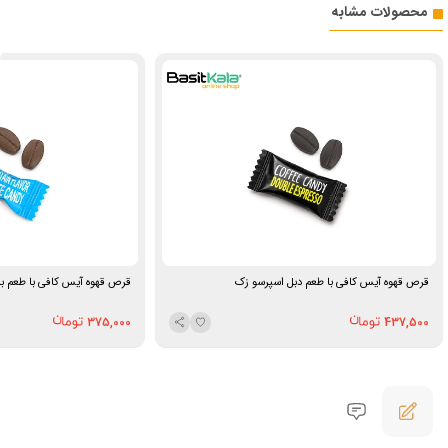
محصولات مشابه
قرص قهوه آیس کافی با طعم دبل اسپرسو زک
قرص قهوه آیس کافی با طعم بل
375,000
437,500