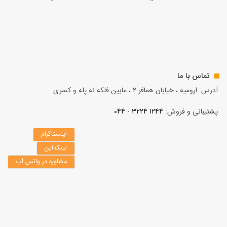
تماس با ما
آدرس: ارومیه ، خیابان همافر 2 ، مابين فلكه نه پله و کسری
پشتیبانی و فروش:
1244 3224 - 044
اینستاگرام
لینکداین
مشاوره در واتس آپ