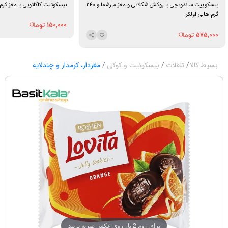
بیسکوییت ساندویچی با روکش شکلاتی و مغز مارشمالو 240
بیسکوئیت کاکائویی با مغز کرم شیری 110 گر
گرم هالی اولکر
150,000
575,000
بسیط کالا
تنقلات
بیسکوئیت و کوکی
مغزدار، کرمدار و چندلایه
برای زوم 2 بار روی عکس ضربه بزنید