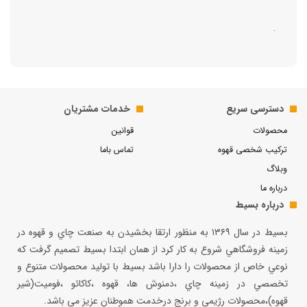
.
دسترسی سریع
خدمات مشتریان
محصولات
قوانین
ترکیب شخصی قهوه
تماس باما
وبلاگ
درباره ما
درباره بسیط
بسيط در سال ۱۳۶۹ به منظور ارتقا بخشيدن به صنعت چاي و قهوه در
زمينه فروشگاهي شروع به كار كرد از همان ابتدا بسيط تصميم گرفت كه
نوعي خاص از محصولات را دارا باشد بسيط با توليد محصولات متنوع و
تخصصي در زمينه چاي ،دمنوش ها، قهوه ،كاكائو ،فوميت(شير
قهوه)،محصولات رژيمي و برنج درخدمت هموطنان عزيز مي باشد.