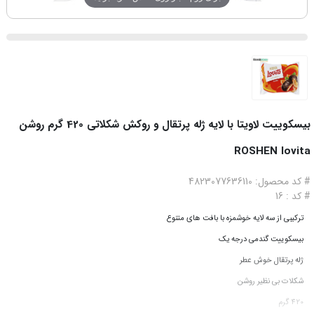
بیسکوییت لاویتا با لایه ژله پرتقال و روکش شکلاتی 420 گرم روشن
ROSHEN lovita
# کد محصول: 4823077636110
# کد : 16
ترکیبی از سه لایه خوشمزه با بافت های متنوع
بیسکوییت گندمی درجه یک
ژله پرتقال خوش عطر
شکلات بی نظیر روشن
420 گرم