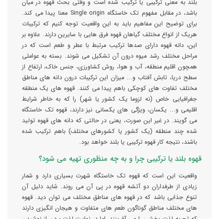
بلند به معنی ترکیبی یا ترکیب شده است و وقتی بحث قهوه در میان
باشد، در مقابل مفهوم تک خاستگاه Single origin معنا پیدا می کند.
برای توضیح این مفاهیم باید به این واقعیت توجه کنیم که ترکیبات
هریک از انواع مختلف گیاهان قهوه فرق هایی با سایرین دارند. علاوه بر
این، دانه قهوه دارای صدها ترکیب مرتبط با عطر و طعم است که در
مراحل مختلف رشد میوه درون آن تشکیل می شوند. بسته به عواملی
همچون اقلیم منطقه، آب و هوا، روش کشاورزی، جنس خاک، ارتفاع از
سطح دریا، تابش آفتاب و... میزان این ترکیبات درون دانه های مناطق
مختلف تفاوت های کوچکی باهم پیدا می کنند. قهوه های یک منطقه
جغرافیایی خاص (نه لزوما یک کشور یا شهر) را که به خاطر شرایط
اقلیمی و... یکسان، ویژگی های یکسانی نیز دارند، قهوه تک خاستگاه
می گویند. در غیر این صورت، یعنی در حالتی که دانه های قهوه تولید
شده چند منطقه (یک کشور یا کشورهای مختلف) باهم ترکیب شده
باشند، نتیجه کار قهوه ترکیبی یا بلند خواهد بود.
قهوه بلند یا ترکیبی چرا و به چه منظوری تهیه می شود؟
واقعیت این است که قهوه تک خاستگاه شهرت بسیاری دارد و شمار
زیادی از طرفداران دو آتشه قهوه در پی آن می روند. شاید دلیل آن
تنوع جذابی باشد که در قهوه های مناطق مختلف می توان دید. قهوه
های مختلف مناطق گوناگون طعم های متفاوت و هیجان انگیزی دارند
که تجربه لذت بخشی را می آفرینند. اما در نهایت لذت بردن از نوشیدن