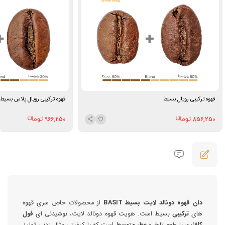
قهوه ترکیبی رویال بسیط
قهوه ترکیبی رویال پلاس بسیط
966,250
856,250
دان قهوه دونالد لایت بسیط BASIT
از محصولات خاص سری قهوه
های
ترکیبی
بسیط است. هویت قهوه دونالد لایت، نوشیدنی ای
فول
کافئین
با طعم تلخ و
عطر متوسط
است که با کیفیتی مثال زدنی تولید