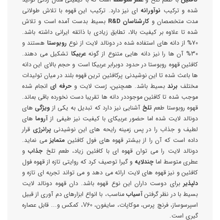
شده و ترکیب
نوآورانه
ای نیز دارد. ترکیب این قهوه با تلاش طولانی
مدت متخصصان و
کارشناسان R&D
بسیط بدست آمده است و تلاش
شده تا علاوه بر کیفیت بالا، تطابق زیادی با ذائقه ایرانی داشته باشد.
70% از دانه های استفاده شده در دونالد لایت از نوع
روبوستا
هستند و
30% آن ها را نیز دانه هایی متنوع از گونه
عربیکا
تشکیل می دهند.
کافئین قهوه روبوستا در حدود دوبرابر عربیکا است و حجم بالای این دانه
ها باعث شده تا این نوشیدنی پرکافئین ترین قهوه بلند در میان تولیدات
مختلف
برند
بسیط باشد. همچنین، رُست لایت و
حرفه ای
انجام شده
موجب شده تا کافئین موجوددر دانه ها تقریبا دست نخورده باقی بماند.
قهوه روبوستا طعم
تلخ
آشنایی نیز دارد که تبدیل به یکی از
ویژگی
های
دونالد لایت شده اما حضور عربیکای با کیفیت نیز طیفی از
آروما
های
لطیف و جذاب را در پس زمینه رایحه های این نوشیدنی
پرانرژی
قرار
داده است که آن را از بیشتر قهوه های فول کافئین
متمایز
می نماید.
دونالد لایت را می توان قهوه ای با کافئین زیاد، طعم تلخ
جذاب
و
عطری متوسط اما
چندلایه
و گیرا توصیف کرد که روایتی تازه از قهوه فول
کافئین و نیز قهوه های لایت ارائه می دهد و می تواند تجربه ای تازه و
دلپذیر
برای دوست داران این نوع قهوه باشد. دان قهوه دونالد لایت
بسیط با در نظر گرفتن
آسیاب
مناسب، با انواع ابزارهای دم آوری از قبیل
اسپرسوساز، فرنچ پرس، موکاپات، سایفون، V60، کمکس و... قابل عصاره
گیری است.