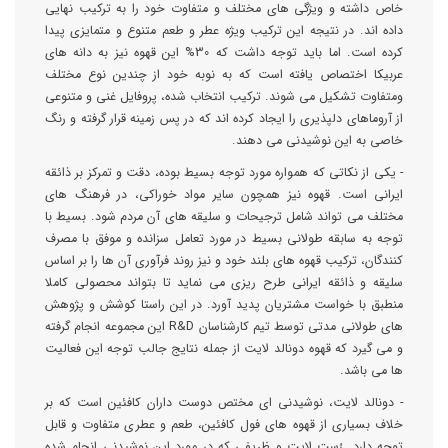
خاص داشته و ویژگی های مختلف و متفاوت خود را به ترکیب نهایی
داده اند. در نتیجه این ترکیب ویژه عطر و طعم متنوع و متمایزی پیدا
کرده است. اما باید توجه داشت که 30% این قهوه نیز به دانه های
عربیکا اختصاص یافته است که به نوبه خود از چندین نوع مختلف
ومتفاوت تشکیل می شوند. ترکیب انتخاب شده، پروفایل غنی و متنوعی
از آروماهای دلپذیری را ایجاد کرده اند که در پس زمینه قرار گرفته و رنگ
خاصی به این نوشیدنی می دهند.
- یکی از نکاتی که همواره مورد توجه بسیط بوده، دقت و تمرکز بر ذائقه
ایرانی است. قهوه نیز همچون سایر مواد خوراکی، در فرهنگ های
مختلف می تواند شامل ترجیحات و سلیقه های آن مردم شود. بسیط با
توجه به سابقه طولانی بسیط در مورد تعامل سزانده و موفق با مصرف
کنندگان، ترکیب قهوه های بلند خود و نیز روند فرآوری آن ها را بر اساس
سلیقه و ذائقه ایرانی طرح ریزی می نماید تا بتواند محصولی کاملا
منطبق با خواست مشتریان پدید آورد. در این راستا کوشش و پژوهش
های طولانی مدتی توسط تیم کارشناسان R&D این مجموعه انجام گرفته
و می گیرد که قهوه دونالد لایت از جمله نتایج جالب توجه این فعالیت
ها می باشد.
- دونالد لایت، نوشیدنی ای مختص دوست داران کافئین است که بر
خلاف بسیاری از قهوه های فول کافئین، طعم و عطری متفاوت و قابل
توجه دارد. رُست لایت و ظریفی که در مورد این نوشیدنی انجام شده