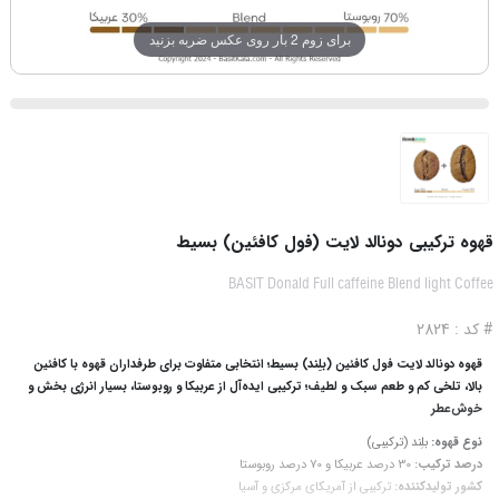
برای زوم 2 بار روی عکس ضربه بزنید
قهوه ترکیبی دونالد لایت (فول کافئین) بسیط
BASIT Donald Full caffeine Blend light Coffee
# کد : 2824
قهوه دونالد لایت فول کافئین (بلِند) بسیط؛ انتخابی متفاوت برای طرفداران قهوه با کافئین
بالا، تلخی کم و طعم سبک و لطیف؛ ترکیبی ایده‌آل از عربیکا و روبوستا، بسیار انرژی بخش و
خوش‌عطر
نوع قهوه:
بلِند (ترکیبی)
درصد ترکیب:
30 درصد عربیکا و 70 درصد روبوستا
کشور تولیدکننده:
ترکیبی از آمریکای مرکزی و آسیا