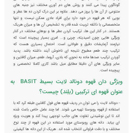
گوناگون پیدا می کنند و روش های دم آوری مختلف نیز جنبه های
متنوعی از آن ها را بروز می دهد. علاوه بر این درک کردن ده ها عطر و
بویی که هر قهوه در خود دارد برای افراد عادی ممکن نیست و تنها
متخصصانی با ذائقه تربیت شده قادر به تشخیص آن ها و میزان هریک
هستند. در کنار این ها، ترکیب کردن عطر ها و بوهای مختلف در کنار
ویژگی هایی چون اسیدیته، چربی و... امری بسیار پیچیده است که
نیازمند آزمایشات دقیق و طولانی است. احتمال بسیاری هست که
ترکیب چند طعم مطبوع نتیجه ای ناخوش آیند داشته باشد. پدید
آوردن ترکیب صدها ماده به نحوی که بادی، آروما، طعم، میزان کافئین و
سایر ویژگی های آن دقیقا مطابق میل باشد کاری کاملا تخصصی و
پیچیده است.
ویژگی دان قهوه دونالد لایت بسیط BASIT به
عنوان قهوه ای ترکیبی (بلِند) چیست؟
- دونالد لایت را می توان در ردیف قهوه های فول کافئین طبقه کرد که با
استفاده از قهوه روبوستا تهیه می شوند. اما چند عامل خاص باعث شده
اند تا این نوشیدنی تفاوت های جالب توجهی پیدا کند و هویت ویژه
ای بیابد. دانه های روبوستای مورد استفاده در این قهوه از چند نوع
مختلف و با دقت فراوانی انتخاب شده اند. هریک از این دانه ها کیفیتی