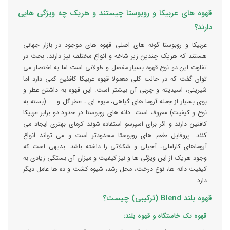
قهوه های عربیکا و روبوستا چیستند و هریک چه ویژگی هایی
دارند؟
عربیکا و روبوستا گونه های اصلی قهوه های موجود در بازار جهانی
هستند که هریک چندین زیر شاخه و انواع مختلف نیز دارند. بحث در
تفاوت این دو نوع قهوه بسیار مفصل و طولانی است اما به اختصار می
توان گفت که در حالت کلی معمولا قهوه عربیکا کافئین کمی دارد اما
شیرینی، اسیدیته و چربی آن بیشتر است. این قهوه به داشتن عطر و
بوی بسیار از جمله آروما های گیاهی، میوه ای ، عطر گل و ... (بسته به
نوع و کیفیت) معروف است. دانه های روبوستا در حدود دو برابر عربیکا
کافئین دارند و اگر برای اسپرسو استفاده شوند کرمای بهتری ایجاد می
کنند. پروفایل طعم های روبوستا محدودتر است و می تواند انواع
آروماهای کاراملی، آجیلی و شکلاتی را داشته باشد. بدیهی است که
وجود هریک از این ویژگی ها و نیز کیفیت و میزان آن بستگی زیادی به
کیفیت دانه ها، نوع درخت، محل رشد، شیوه کشت و ده ها عامل دیگر
دارد.
قهوه بلند Blend (ترکیبی) چیست؟
قهوه تک خاستگاه و قهوه بلند: