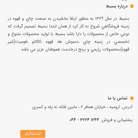
درباره بسیط
بسيط در سال ۱۳۶۹ به منظور ارتقا بخشيدن به صنعت چاي و قهوه در
زمينه فروشگاهي شروع به كار كرد از همان ابتدا بسيط تصميم گرفت كه
نوعي خاص از محصولات را دارا باشد بسيط با توليد محصولات متنوع و
تخصصي در زمينه چاي ،دمنوش ها، قهوه ،كاكائو ،فوميت(شير
قهوه)،محصولات رژيمي و برنج درخدمت هموطنان عزيز مي باشد.
تماس با ما
آدرس: ارومیه ، خیابان همافر 2 ، مابين فلكه نه پله و کسری
پشتیبانی و فروش:
1244 3224 - 044
اینستاگرام