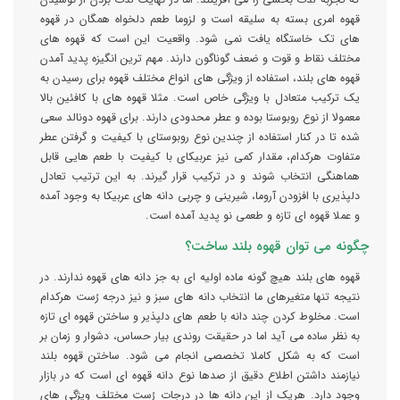
قهوه امری بسته به سلیقه است و لزوما طعم دلخواه همگان در قهوه
های تک خاستگاه یافت نمی شود. واقعیت این است که قهوه های
مختلف نقاط و قوت و ضعف گوناگون دارند. مهم ترین انگیزه پدید آمدن
قهوه های بلند، استفاده از ویژگی های انواع مختلف قهوه برای رسیدن به
یک ترکیب متعادل با ویژگی خاص است. مثلا قهوه های با کافئین بالا
معمولا از نوع روبوستا بوده و عطر محدودی دارند. برای قهوه دونالد سعی
شده تا در کنار استفاده از چندین نوع روبوستای با کیفیت و گرفتن عطر
متفاوت هرکدام، مقدار کمی نیز عربیکای با کیفیت با طعم هایی قابل
هماهنگی انتخاب شوند و در ترکیب قرار گیرند. به این ترتیب تعادل
دلپذیری با افزودن آروما، شیرینی و چربی دانه های عربیکا به وجود آمده
و عملا قهوه ای تازه و طعمی نو پدید آمده است.
چگونه می توان قهوه بلند ساخت؟
قهوه های بلند هیچ گونه ماده اولیه ای به جز دانه های قهوه ندارند. در
نتیجه تنها متغیرهای ما انتخاب دانه های سبز و نیز درجه رُست هرکدام
است. مخلوط کردن چند دانه با طعم های دلپذیر و ساختن قهوه ای تازه
به نظر ساده می آید اما در حقیقت روندی بیار حساس، دشوار و زمان بر
است که به شکل کاملا تخصصی انجام می شود. ساختن قهوه بلند
نیازمند داشتن اطلاع دقیق از صدها نوع دانه قهوه ای است که در بازار
وجود دارد. هریک از این دانه ها در درجات رُست مختلف ویژگی های