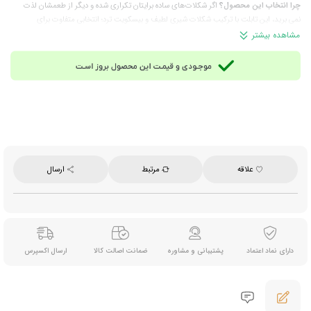
چرا انتخاب این محصول؟
اگر شکلات‌های ساده برایتان تکراری شده و دیگر از طعمشان لذت
نمی برید، این تابلت با ترکیب شکلات شیری لطیف و بیسکویت ترد؛ انتخابی متفاوت برای
شماست.
مشاهده بیشتر
ترکیبات:
شکر، آرد گندم، کره کاکائو، خمیر کاکائو، کره خالص (۱۳٪)، شیر خشک بدون چربی، پودر
آب‌پنیر (لاکتوز)، چربی کره غلیظ‌ شده، شیر کامل خشک، پودر شیر کم‌چرب، امولسیفایر لسیتین
(سویا)، عصاره مالت جو، نمک، عامل پف‌دهنده سدیم بی‌کربنات و طعم‌دهنده طبیعی
توجه:
این محصول حاوی فرورده‌های لبنی و سویا بوده و برای افراد حساس به این مواد، توصیه
نمی‌شود.
مناسب برای:
میان‌وعده روزانه همراه قهوه یا چای و مناسب دوستداران شکلات‌های شیری و
بیسکویتی
وزن خالص:
100 گرم
برند:
ریتر اسپرت (Ritter Sport)
علاقه
مرتبط
ارسال
محصول:
آلمان
دارای نماد اعتماد
پشتیبانی و مشاوره
ضمانت اصالت کالا
ارسال اکسپرس