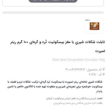
تابلت شکلات شيري با مغز بيسکوئيت تُرد و کَره‌ای 100 گرم ریتر
اسپرت
Ritter Sport Knusperkeks Chocolate 100g
# کد محصول: 4000417621412
# کد : 2045
شکلات شیری تخته‌ای ریتر اسپورت با بیسکویت ترد کَره‌ای؛ ترکیب شکلات نرم و لطیف با
بیسکویت خوشمزه برای تجربه‌ای شیرین و متفاوت؛ تهیه شده با کاکائوی خالص با تامین
پایدار
طعم:
شیرین و شکلاتی با طعم دلپذیر بیسکوئیت کره‌ای
بافت:
لایه خارجی شکلاتی نرم بامغز بیسکوییتی