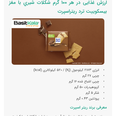
ارزش غذایی در هر 100 گرم شکلات شيري با مغز
بيسکوييت ترد ریتراسپرت
• انرژی 2173 کیلوجول (Kj) / 520 کیلوکالری (kcal)
• چربی 27 گرم
• چربی اشباع شده 16 گرم
• کربوهیدرات 50 گرم
• شکر 5 گرم
• پروتئین 0.43 گرم
معرفی برند ریتر اسپرت