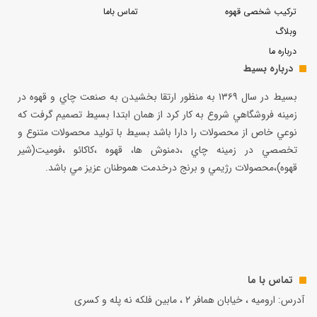
ترکیب شخصی قهوه
تماس باما
وبلاگ
درباره ما
درباره بسیط
بسيط در سال ۱۳۶۹ به منظور ارتقا بخشيدن به صنعت چاي و قهوه در
زمينه فروشگاهي شروع به كار كرد از همان ابتدا بسيط تصميم گرفت كه
نوعي خاص از محصولات را دارا باشد بسيط با توليد محصولات متنوع و
تخصصي در زمينه چاي ،دمنوش ها، قهوه ،كاكائو ،فوميت(شير
قهوه)،محصولات رژيمي و برنج درخدمت هموطنان عزيز مي باشد.
تماس با ما
آدرس: ارومیه ، خیابان همافر 2 ، مابين فلكه نه پله و کسری