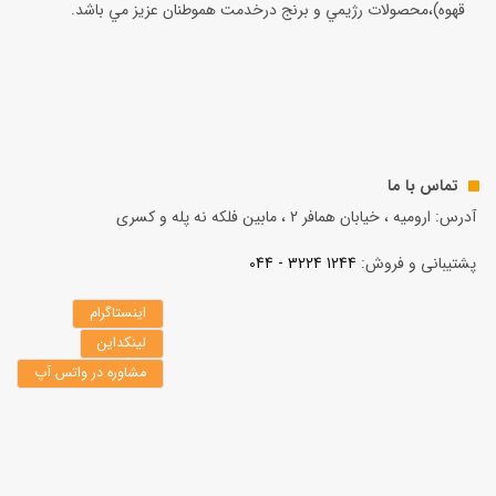
قهوه)،محصولات رژيمي و برنج درخدمت هموطنان عزيز مي باشد.
تماس با ما
آدرس: ارومیه ، خیابان همافر 2 ، مابين فلكه نه پله و کسری
پشتیبانی و فروش:
1244 3224 - 044
اینستاگرام
لینکداین
مشاوره در واتس آپ