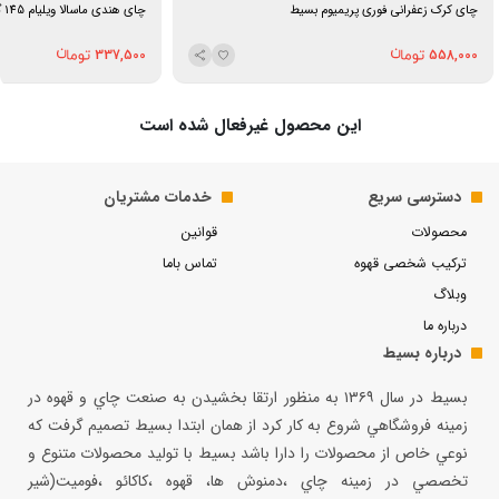
چای کرک زعفرانی فوری پریمیوم بسیط
چای هندی ماسالا ویلیام 145 گرمی فان تایم
337,500
558,000
این محصول غیرفعال شده است
دسترسی سریع
خدمات مشتریان
محصولات
قوانین
ترکیب شخصی قهوه
تماس باما
وبلاگ
درباره ما
درباره بسیط
بسيط در سال ۱۳۶۹ به منظور ارتقا بخشيدن به صنعت چاي و قهوه در
زمينه فروشگاهي شروع به كار كرد از همان ابتدا بسيط تصميم گرفت كه
نوعي خاص از محصولات را دارا باشد بسيط با توليد محصولات متنوع و
تخصصي در زمينه چاي ،دمنوش ها، قهوه ،كاكائو ،فوميت(شير