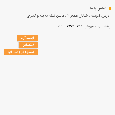
تماس با ما
آدرس: ارومیه ، خیابان همافر 2 ، مابين فلكه نه پله و کسری
پشتیبانی و فروش:
1244 3224 - 044
اینستاگرام
لینکداین
مشاوره در واتس آپ