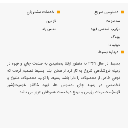
دسترسی سریع
خدمات مشتریان
محصولات
قوانین
ترکیب شخصی قهوه
تماس باما
وبلاگ
درباره ما
درباره بسیط
بسيط در سال ۱۳۶۹ به منظور ارتقا بخشيدن به صنعت چاي و قهوه در
زمينه فروشگاهي شروع به كار كرد از همان ابتدا بسيط تصميم گرفت كه
نوعي خاص از محصولات را دارا باشد بسيط با توليد محصولات متنوع و
تخصصي در زمينه چاي ،دمنوش ها، قهوه ،كاكائو ،فوميت(شير
قهوه)،محصولات رژيمي و برنج درخدمت هموطنان عزيز مي باشد.