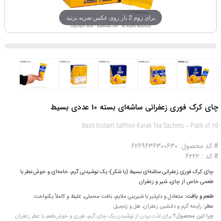
برای زوم 2 بار روی عکس ضربه بزنید
چای کرک فوری زعفرانی ساشه‌ای بسته 10 عددی بسیط
Basit Instant Saffron Karak Tea Sachets – Pack of 10
# کد محصول: 6269636300630
# کد : 6222
چای کرک فوری زعفرانی ساشه‌ای بسیط (با شکر)؛ یک نوشیدنی گرم، خامه‌ای و خوش‌عطر با
طعمی خاص از چای، شیر و زعفران
طعم و بافت:
متعادل و دلپذیر با شیرینی ملایم، بافت مخملی، غلیظ و کاملاً یکنواخت
عطر:
رایحه گرم و دلنشین زعفران، هل و زنجبیل
چرا این محصول؟
برای لذت بردن از نوشیدن یک چای گرم، فوری و خوش‌طعم با عطر زعفران