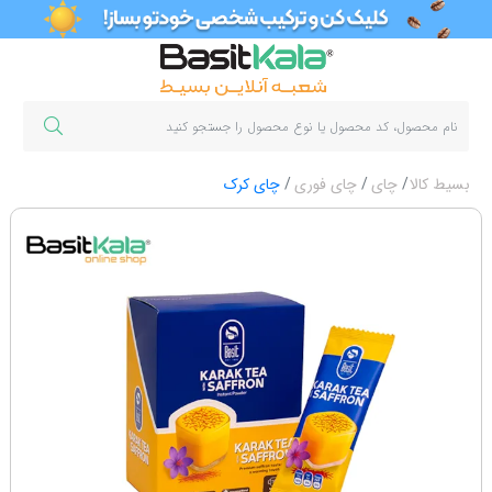
بسیط کالا
چای
چای فوری
چای کرک