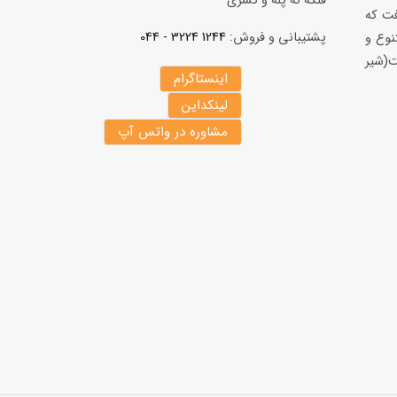
فلكه نه پله و کسری
فت كه
پشتیبانی و فروش:
1244 3224 - 044
نوع و
(شير
اینستاگرام
لینکداین
مشاوره در واتس آپ