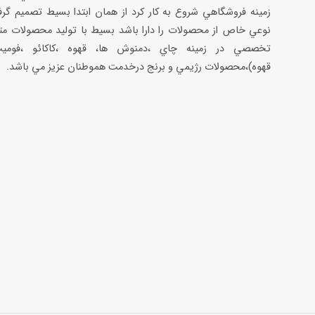
زمينه فروشگاهي شروع به كار كرد از همان ابتدا بسيط تصميم گر
نوعي خاص از محصولات را دارا باشد بسيط با توليد محصولات مت
تخصصي در زمينه چاي ،دمنوش ها، قهوه ،كاكائو ،فوميت
قهوه)،محصولات رژيمي و برنج درخدمت هموطنان عزيز مي باشد.