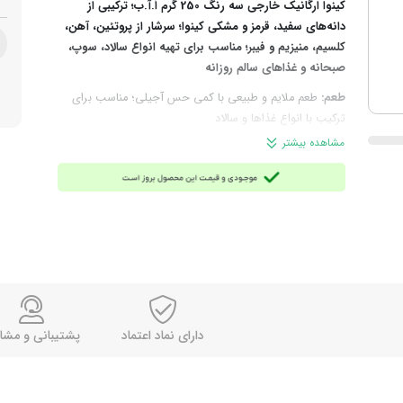
کینوا ارگانیک خارجی سه رنگ 250 گرم اُ.آ.ب؛ ترکیبی از
دانه‌های سفید، قرمز و مشکی کینوا؛ سرشار از پروتئین، آهن،
کلسیم، منیزیم و فیبر؛ مناسب برای تهیه انواع سالاد، سوپ،
صبحانه و غذاهای سالم روزانه
طعم:
طعم ملایم و طبیعی با کمی حس آجیلی؛ مناسب برای
ترکیب با انواع غذاها و سالاد
بافت:
دانه‌های سبک و ریز، پس از پخت با بافتی نرم و
مشاهده بیشتر
ظاهری خاص و رنگارنگ
چرا انتخاب این محصول؟
اگر دنبال یک جایگزین سالم، سبک
و مغذی برای برنج و غلات معمولی هستید که هم سیرکننده
باشد و هم در انواع غذاها استفاده شود، این محصول انتخابی
ایده‌آل برای رژیم روزانه و سبک زندگی سالم (به‌ویژه ورزشکاران)
است و خیلی زود جای خود را در برنامه روزانه‌تان باز می‌کند.
ترکیبات:
کینوا سه‌ رنگ (سفید، قرمز و مشکی)؛ بدون ساپونین
زمان مصرف:
مناسب وعده صبحانه، ناهار، شام، میان وعده؛
استفاده در سالاد و سوپ و مناسب رژیم‌های غذایی سالم و
دارای نماد اعتماد
پشتیبانی و مشا
پروتئینی
روش آماده‌سازی:
یک فنجان کینوا را پس از شستشو همراه با
دو فنجان آب، کمی نمک و روغن روی حرارت ملایم بپزید تا آب