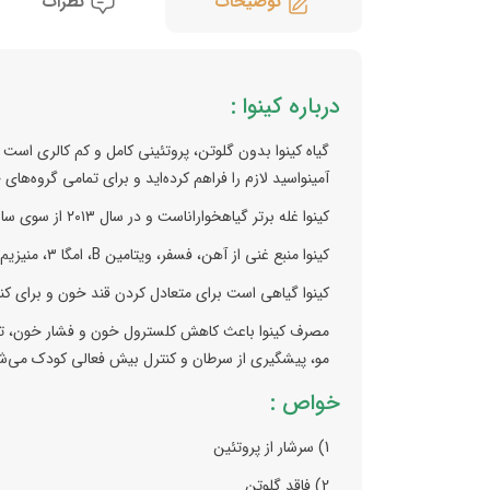
توضیحات
نظرات
درباره کینوا :
آمینواسید لازم را فراهم کرده‌اید و برای تمامی گروه‌ه
کینوا غله برتر گیاهخواراناست و در سال ۲۰۱۳ از سوی سازمان FAO سال جهانی کینوا نام گذاری شده است.
کینوا منبع غنی از آهن، فسفر، ویتامین B، امگا ۳، منیزیم، کلسیم و لیزین (یکی از ضروری‌ترین اسید آمینهٔ اصلی) است.
کینوا گیاهی است برای متعادل کردن قند خون و برای کن
مصرف کینوا باعث کاهش کلسترول خون و فشار خون، تض
مو، پیشگیری از سرطان و کنترل بیش فعالی کودک می‌ش
خواص :
1) سرشار از پروتئین
2) فاقد گلوتن