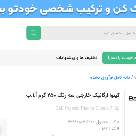
 خودت را بساز!
تخفیف ها و پیشنهادات
ا
دانه کامل فرآوری نشده
کینوا ارگانیک خارجی سه رنگ 250 گرم اُ.آ.ب
OAB Organic Tricolor Quinoa 250g
# کد محصول: 6266218301221
# کد : 182