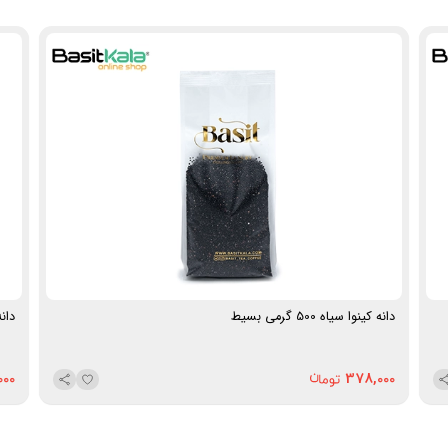
کاملاً جذب شود، می‌توانید آن را به سالاد، سوپ، برگر، کتلت یا
همراه برنج اضافه کنید. برای تهیه سالاد، پس از خنک شدن
کینوا، خیار و گوجه نگینی، نعناع، زیتون بدون هسته و پنیر
رنده‌ شده را به آن اضافه نمایید.
مناسب برای:
مصرف خانگی، رژیم‌های سالم و پروتئینی،
ورزشکاران، گیاه‌خواران و علاقه‌مندان به غذاهای سالم و مغذی
نحوه نگهداری:
در جای خشک و خنک و دور از نور خورشید
نگهداری شود.
وزن خالص:
۲۵۰ گرم
برند:
اُ.آ.ب (OAB)
محصول:
بسته بندی در ایران
دانه کینوا سیاه 500 گرمی بسیط
دانه ک
000
378,000