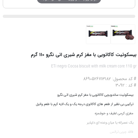
بیسکوئیت کاکائویی با مغز کرم شیری اتی نگرو 110 گرم
ETi negro Cocoa biscuit with milk cream core 110 gr
# کد محصول: 8690526713182
# کد : 3092
بیسکوئیت ساندویچی کاکائویی با مغز کرم شیری اتی نگرو
ترکیبی بی نظیر از طعم های کاکائوی درجه یک و یک لایه کرم با طعم وانیل
مغزی کرمی لطیف و خوشمزه
یک عصرانه یا میان وعده ای دلپذیر
فاقد چربی ترانس