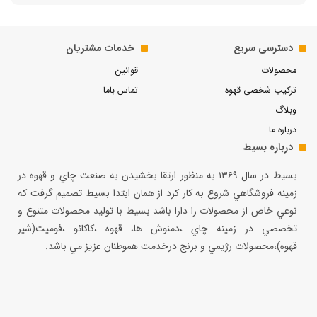
دسترسی سریع
خدمات مشتریان
محصولات
قوانین
ترکیب شخصی قهوه
تماس باما
وبلاگ
درباره ما
درباره بسیط
بسيط در سال ۱۳۶۹ به منظور ارتقا بخشيدن به صنعت چاي و قهوه در
زمينه فروشگاهي شروع به كار كرد از همان ابتدا بسيط تصميم گرفت كه
نوعي خاص از محصولات را دارا باشد بسيط با توليد محصولات متنوع و
تخصصي در زمينه چاي ،دمنوش ها، قهوه ،كاكائو ،فوميت(شير
قهوه)،محصولات رژيمي و برنج درخدمت هموطنان عزيز مي باشد.