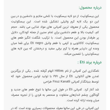
درباره محصول:
این بیسکوئیت از دو لایه بیسکویت با تلخی ملایم و دلنشین و در بین
این دو یک لایه کرم وانیلی تشکیل شده است. این بیسکوئیت
محصول یکی از معروف ترین کمپانی های مواد غذایی می باشد. حجم
کم، کیفیت بالا و طعم دلنشین برای تمام سنین از جمله کودکان، دلایل
پر طرفدار بودن این محصول است. با ترکیب شگفت انگیز طعم های
بیسکوئیت کاکائویی و کرمی با طعم وانیل Eti negro برای شما میان
وعده ای دلپذیر همراه با کرم برفی سفید و درخشان که بین لایه های
بیسکوئیتی را تضمین میکند.
درباره برند Eti :
نامگذاری این کمپانی از نام Hitties الهام گرفته شده , یکی از بزرگترین
تمدن های آناتولی. Eti از سال 1961 با تولید اولین محصول خود که
توسط بنیانگذار کمپانی Firuz Kanatli طراحی
شد آغاز کرد. کمپانی Eti در طول این سالها با تنوع طعم های جدید و
گوناگون چشم اندازهای متفاوت و منحصر به فردی را از تجربه مصرف
میان وعده ارائه کرده است.
این کمپانی در طی این سالها معرف محصولات بسیاری بوده است که در