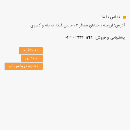
تماس با ما
آدرس: ارومیه ، خیابان همافر 2 ، مابين فلكه نه پله و کسری
پشتیبانی و فروش:
1244 3224 - 044
اینستاگرام
لینکداین
مشاوره در واتس آپ