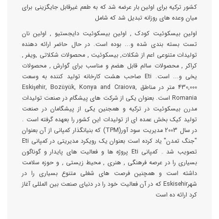
کشور ترکیه برای اولین بار عرضه شد که به طعم غیرقابل جایگزینی برای
میان وعده های روزانه تبدیل شد که شامل
اولین بیسکوئیت کودک , اولین بیسکوئیت دایجستیو , اولین نان
تست بسته بندی شده و... بوده است. در حال حاضر ارائه دهنده
تولیدات متنوعی اعم از شکلات, بیسکوئیت , محصولات شکلاتی ,ویفر ,
کراکر , محصولات سالم قابل هضم و مناسب برای گوارش , محصولات
یخی و... است. Eti صاحب هشت کارخانه تولید کننده به وسعت
430,000 متر در مناطق Eskişehir, Bozüyük, Konya and Craiova,
Romania است. بعنوان یکی از شرکت های پیشگام در صنعت تولیدات
مدرن بیسکوئیت در ترکیه و همجنین یکی از پیشگامان در صنعت
تولید کیک بخش عمده ای از تولیدات این کشور را بعهده گرفته است .
در سال 2003 مدیریت سود آور(TPM) که بنیانگذار کمپانی از آن بعنوان
"جنگ تمدن" یاد کرده است بعنوان یک رویکرد مدیریتی در کمپانی Eti
تصویب شد . کمپانی Eti پروژه ها و فعالیت های پایدار و گوناگون
بسیاری را در عرصه فرهنگی , هنری , محیط زیستی , و حوزه سلامت
داشته است و همچنین فرصت های شغلی متنوع بسیاری را در
شهرEskisehir که در آن فعالیت خود را در دنیای صنعت بین المللی آغاز
کرد ارائه ده است