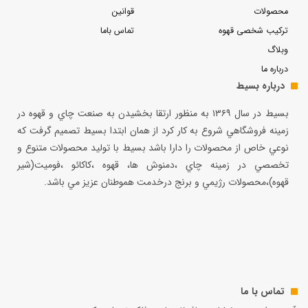
محصولات
قوانین
ترکیب شخصی قهوه
تماس باما
وبلاگ
درباره ما
درباره بسیط
بسيط در سال ۱۳۶۹ به منظور ارتقا بخشيدن به صنعت چاي و قهوه در
زمينه فروشگاهي شروع به كار كرد از همان ابتدا بسيط تصميم گرفت كه
نوعي خاص از محصولات را دارا باشد بسيط با توليد محصولات متنوع و
تخصصي در زمينه چاي ،دمنوش ها، قهوه ،كاكائو ،فوميت(شير
قهوه)،محصولات رژيمي و برنج درخدمت هموطنان عزيز مي باشد.
تماس با ما