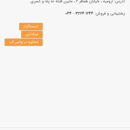
آدرس: ارومیه ، خیابان همافر 2 ، مابين فلكه نه پله و کسری
پشتیبانی و فروش:
1244 3224 - 044
اینستاگرام
لینکداین
مشاوره در واتس آپ