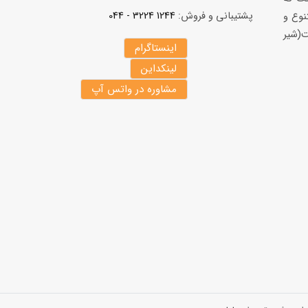
پشتیبانی و فروش:
1244 3224 - 044
نوع و
(شير
اینستاگرام
لینکداین
مشاوره در واتس آپ