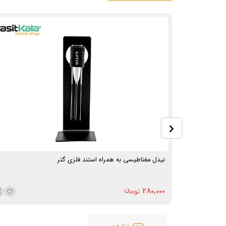
تمپر قهوه شیاردار دسته چوبی مات طرح دار فلت بیس 58 میلی
نیدل مغناطیسی به همراه استند فلزی گتر
280,000