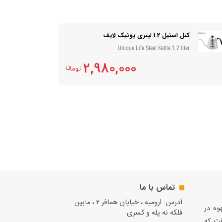
کتل استیل 1.2 لیتری یونیک لایف
Unique Life Steel Kettle 1.2 liter
2,980,000
تماس با ما
آدرس: ارومیه ، خیابان همافر 2 ، مابين
قهوه در
فلكه نه پله و کسری
فت كه