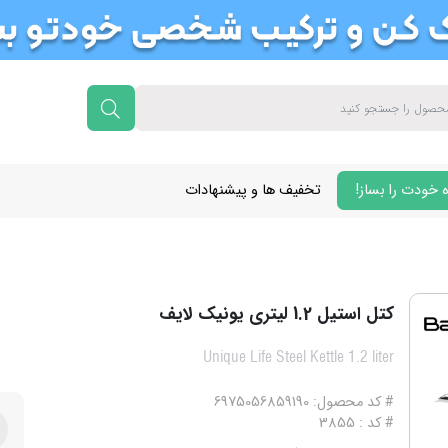
 خودت را بساز!
تخفیف ها و پیشنهادات
کتل استیل 1.2 لیتری یونیک لایف
Unique Life Steel Kettle 1.2 liter
# کد محصول: 6975056859190
# کد : 3855