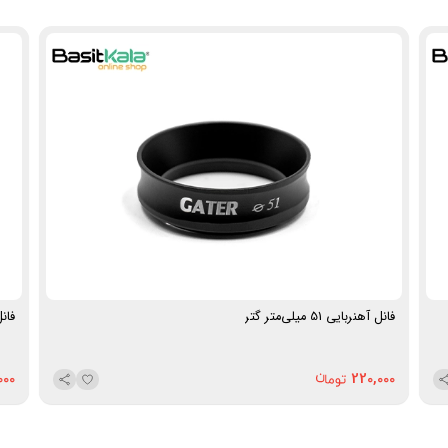
فانل آهنربایی 51 میلی‌متر گتر
فانل آ
000
220,000