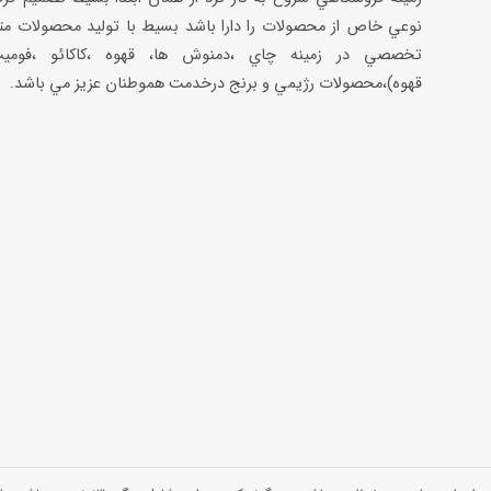
نوعي خاص از محصولات را دارا باشد بسيط با توليد محصولات مت
تخصصي در زمينه چاي ،دمنوش ها، قهوه ،كاكائو ،فوميت
قهوه)،محصولات رژيمي و برنج درخدمت هموطنان عزيز مي باشد.