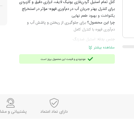
کتل تمام استیل گردن‌غازی یونیک لایف، ابزاری دقیق و کاربردی
برای کنترل بهتر جریان آب در دم‌آوری قهوه؛ مؤثر در استخراج
یکنواخت و بهبود طعم نهایی
چرا این محصول؟
برای جلوگیری از ریختن و پاشش آب و
دم‌آوری قهوه با کنترل کامل
جنس بدنه:
استیل ضدزنگ
جنس دسته:
پلاستیک عایق حرارت
مشاهده بیشتر
ساختار:
خوش‌دست و متعادل، طراحی زیبا و مینیمال
موارد استفاده:
آشپزخانه،
م
صرف خانگی، باریستاها،
کافی‌شاپ‌ها و رستوران‌ها
مناسب برای:
تهیه قهوه آمریکایی، قهوه دمی و قهوه‌های
کیسه‌ای
ظرفیت:
1.2 لیتر
برند:
یونیک لایف (Unique Life)
دارای نماد اعتماد
پشتیبانی و مشا