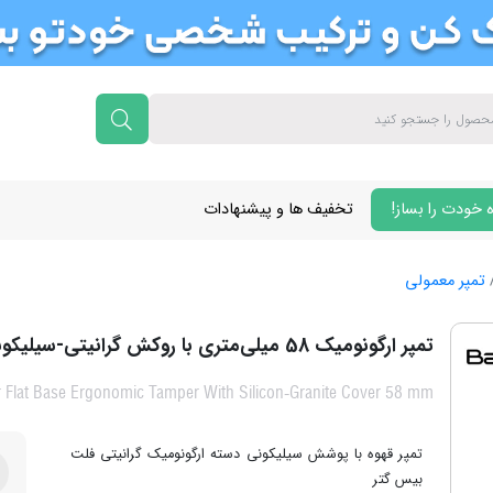
 خودت را بساز!
تخفیف ها و پیشنهادات
تمپر معمولی
تمپر ارگونومیک 58 میلی‌متری با روکش گرانیتی-سیلیکونی فلت بیس گتر
r Flat Base Ergonomic Tamper With Silicon-Granite Cover 58 mm
تمپر قهوه با پوشش سیلیکونی دسته ارگونومیک گرانیتی فلت
بیس گتر