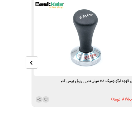
وه ارگونومیک 58 میلی‌متری ریپل بیس گتر
تمپر
گتر
875,
875,000