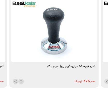
تمپر قهوه 58 میلی‌متری ریپل بیس گتر
تمپر قه
000
875,000