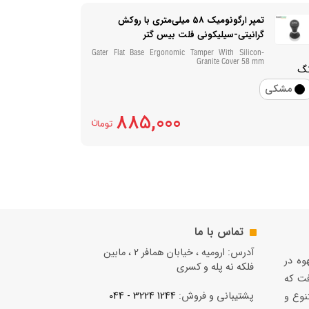
تمپر ارگونومیک 58 میلی‌متری با روکش
گرانیتی-سیلیکونی فلت بیس گتر
Gater Flat Base Ergonomic Tamper With Silicon-
Granite Cover 58 mm
نگ
مشکی
885,000
تماس با ما
آدرس: ارومیه ، خیابان همافر 2 ، مابين
قهوه در
فلكه نه پله و کسری
فت كه
پشتیبانی و فروش:
1244 3224 - 044
نوع و