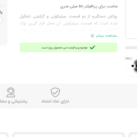
مناسب برای پرتافیلتر 58 میلی متری
ر
روکش دستگیره از دو قسمت سیلیکونی و گرانیتی تشکیل
شده است که قسمت سیلیکونی آن محل قرار گیری نوک
انگشتان است که باعث گیرایی بیشتر دست شده و فشار
مشاهده بیشتر
متناسبی ایجاد می کند.
جنس استیل ضد زنگ
.
طراحی ارگونومیک
ساخت ظریف و باکیفیت همراه با دوام عالی
مدل فلت بیس flat base
ارتفاع 9.5 سانتی متر، وزن 422 گرم
از برند گتر
دارای نماد اعتماد
پشتیبانی و مشا
ساخت ایران