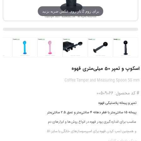
برای زوم 2 بار روی عکس ضربه بزنید
اسکوپ و تمپر 50 میلی‌متری قهوه
Coffee Tamper and Measuring Spoon 50 mm
# کد محصول: 00509066
تمپر و پیمانه پلاستیکی قهوه
پیمانه 15 سانتی‌متر با قطر دهانه 4 سانتی‌متر و عمق 2.5 سانتی‌متر
مناسب برای اندازه گیری پودر قهوه در انواع روش‌ها و ابزارهای دم
و همچنین تمپ کردن قهوه برای اسپرسوسازهای خانگی با سایز 51
سبک، بادوام و کارآمد