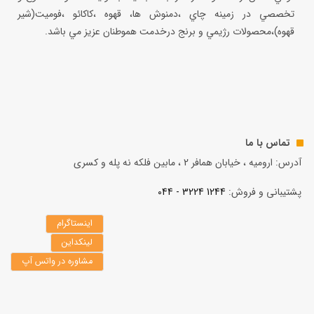
تخصصي در زمينه چاي ،دمنوش ها، قهوه ،كاكائو ،فوميت(شير
قهوه)،محصولات رژيمي و برنج درخدمت هموطنان عزيز مي باشد.
تماس با ما
آدرس: ارومیه ، خیابان همافر 2 ، مابين فلكه نه پله و کسری
پشتیبانی و فروش:
1244 3224 - 044
اینستاگرام
لینکداین
مشاوره در واتس آپ