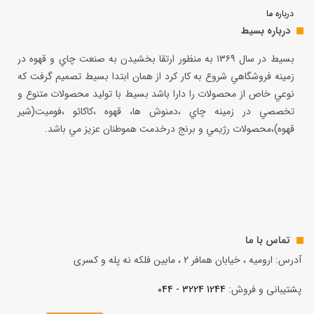
درباره ما
درباره بسیط
بسيط در سال ۱۳۶۹ به منظور ارتقا بخشيدن به صنعت چاي و قهوه در
زمينه فروشگاهي شروع به كار كرد از همان ابتدا بسيط تصميم گرفت كه
نوعي خاص از محصولات را دارا باشد بسيط با توليد محصولات متنوع و
تخصصي در زمينه چاي ،دمنوش ها، قهوه ،كاكائو ،فوميت(شير
قهوه)،محصولات رژيمي و برنج درخدمت هموطنان عزيز مي باشد.
تماس با ما
آدرس: ارومیه ، خیابان همافر 2 ، مابين فلكه نه پله و کسری
پشتیبانی و فروش:
1244 3224 - 044