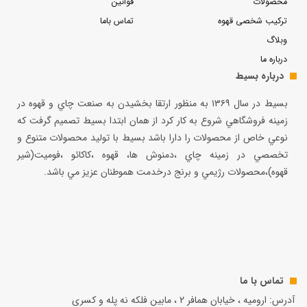
محصولات
قوانین
ترکیب شخصی قهوه
تماس باما
وبلاگ
درباره ما
درباره بسیط
بسيط در سال ۱۳۶۹ به منظور ارتقا بخشيدن به صنعت چاي و قهوه در
زمينه فروشگاهي شروع به كار كرد از همان ابتدا بسيط تصميم گرفت كه
نوعي خاص از محصولات را دارا باشد بسيط با توليد محصولات متنوع و
تخصصي در زمينه چاي ،دمنوش ها، قهوه ،كاكائو ،فوميت(شير
قهوه)،محصولات رژيمي و برنج درخدمت هموطنان عزيز مي باشد.
تماس با ما
آدرس: ارومیه ، خیابان همافر 2 ، مابين فلكه نه پله و کسری