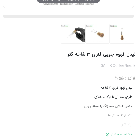
نیدل قهوه چوبی فنری 3 شاخه گتر
GATER Coffee Needle
# کد : 4055
نیدل قهوه فنری 3 شاخه
دارای سه بازو با نوک حلقه‌ای
جنس: استیل ضد زنگ با دسته چوبی
ارتفاع: 12 سانتی‌متر
برند: گتر
محصول ایران
مشاهده بیشتر