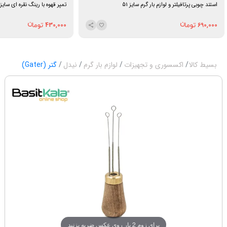
استند چوبی پرتافیلتر و لوازم بار گرم سایز 51
تمپر قهوه با رینگ نقره ای سایز 58
430,000
690,000
بسیط کالا
اکسسوری و تجهیزات
لوازم بار گرم
نیدل
گتر (Gater)
برای زوم 2 بار روی عکس ضربه بزنید