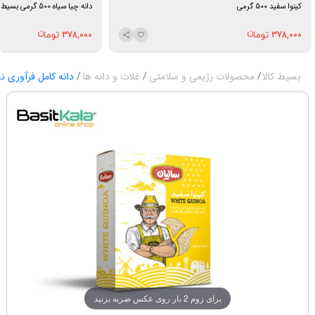
کینوا سفید 500 گرمی
دانه چیا سیاه 500 گرمی بسیط
378,000
378,000
بسیط کالا
محصولات رژیمی و سلامتی
غلات و دانه ها
دانه کامل فرآوری ن
برای زوم 2 بار روی عکس ضربه بزنید