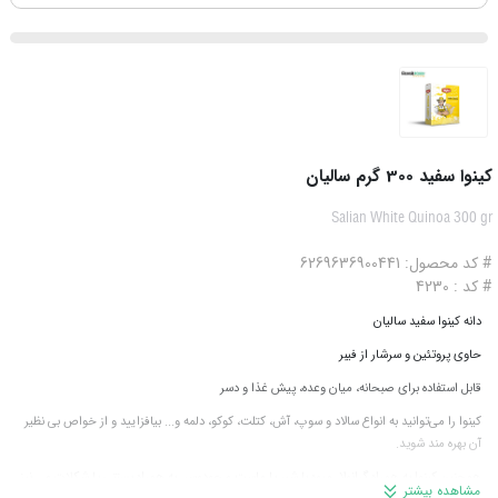
کینوا سفید 300 گرم سالیان
Salian White Quinoa 300 gr
# کد محصول: 6269636900441
# کد : 4230
دانه کینوا سفید سالیان
حاوی پروتئین و سرشار از فیبر
قابل استفاده برای صبحانه، میان وعده، پیش غذا و دسر
کینوا را می‌توانید به انواع سالاد و سوپ، آش، کتلت، کوکو، دلمه و... بیافزایید و از خواص بی نظیر
آن بهره مند شوید.
همچنین کینوا به همراه گرانولا، میوه با شیر یا ماست و جودوسر، به همراه بستنی یا شکلات و... نیز
مشاهده بیشتر