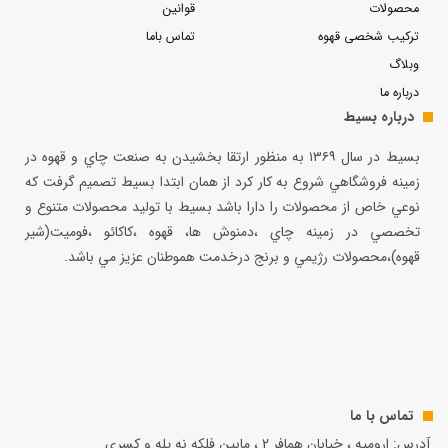
محصولات
قوانین
ترکیب شخصی قهوه
تماس باما
وبلاگ
درباره ما
درباره بسیط
بسيط در سال ۱۳۶۹ به منظور ارتقا بخشيدن به صنعت چاي و قهوه در
زمينه فروشگاهي شروع به كار كرد از همان ابتدا بسيط تصميم گرفت كه
نوعي خاص از محصولات را دارا باشد بسيط با توليد محصولات متنوع و
تخصصي در زمينه چاي ،دمنوش ها، قهوه ،كاكائو ،فوميت(شير
قهوه)،محصولات رژيمي و برنج درخدمت هموطنان عزيز مي باشد.
تماس با ما
آدرس: ارومیه ، خیابان همافر 2 ، مابين فلكه نه پله و کسری