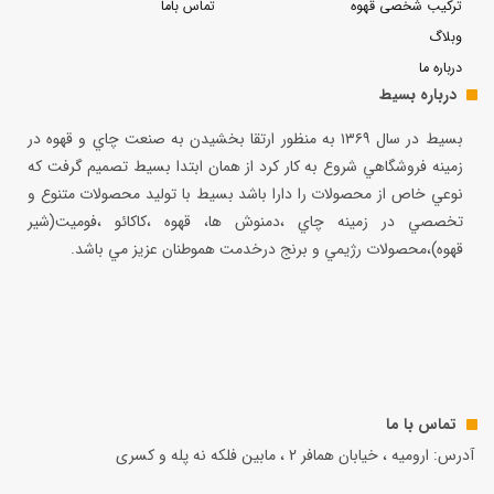
ترکیب شخصی قهوه
تماس باما
وبلاگ
درباره ما
درباره بسیط
بسيط در سال ۱۳۶۹ به منظور ارتقا بخشيدن به صنعت چاي و قهوه در
زمينه فروشگاهي شروع به كار كرد از همان ابتدا بسيط تصميم گرفت كه
نوعي خاص از محصولات را دارا باشد بسيط با توليد محصولات متنوع و
تخصصي در زمينه چاي ،دمنوش ها، قهوه ،كاكائو ،فوميت(شير
قهوه)،محصولات رژيمي و برنج درخدمت هموطنان عزيز مي باشد.
تماس با ما
آدرس: ارومیه ، خیابان همافر 2 ، مابين فلكه نه پله و کسری