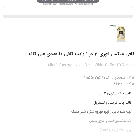
کافی میکس فوری 3 در 1 وایت کافی 10 عددی علی کافه
Alicafe Creamy instant 3 in 1 White Coffee 10 Sachets
# کد محصول: 9555021516081
# کد : 4632
کافی میکس فوری 3 در 1
فاقد چربی ترانس و کلسترول
تهیه شده با پودر قهوه فوری؛ شکر و شیر خشک
یک نوشیدنی لذیذ و انرژی بخش
وزن: 250 گرم (25g*10)