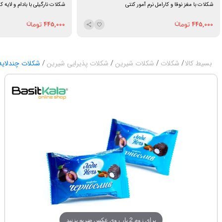
شکلات با مغز نوقا و کارامل نرم آمور کنتی
شکلات نارگیلی با بادام و لایه کا
445,000
445,000
بسیط کالا
شکلات
شکلات شیرین
شکلات پذیرایی شیرین
شکلات چندلایه 
برای زوم 2 بار روی عکس ضربه بزنید