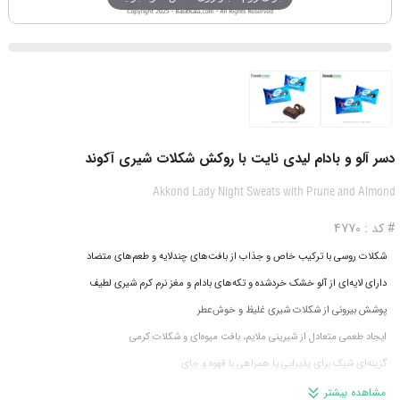
دسر آلو و بادام لیدی نایت با روکش شکلات شیری آکوند
Akkond Lady Night Sweats with Prune and Almond
# کد : 4770
شکلات روسی با ترکیب خاص و جذاب از بافت‌های چندلایه و طعم‌های متضاد
دارای لایه‌ای از آلو خشک خردشده و تکه‌های بادام و مغز نرم کرم شیری لطیف
پوشش بیرونی از شکلات شیری غلیظ و خوش‌عطر
ایجاد طعمی متعادل از شیرینی ملایم، بافت میوه‌ای و شکلات کرمی
گزینه‌ای شیک برای پذیرایی یا همراهی با قهوه و چای
وزن هر عدد: ۳۲ گرم
مشاهده بیشتر