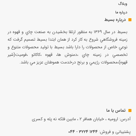
وبلاگ
درباره ما
درباره بسیط
بسيط در سال ۱۳۶۹ به منظور ارتقا بخشيدن به صنعت چاي و قهوه در
زمينه فروشگاهي شروع به كار كرد از همان ابتدا بسيط تصميم گرفت كه
نوعي خاص از محصولات را دارا باشد بسيط با توليد محصولات متنوع و
تخصصي در زمينه چاي ،دمنوش ها، قهوه ،كاكائو ،فوميت(شير
قهوه)،محصولات رژيمي و برنج درخدمت هموطنان عزيز مي باشد.
تماس با ما
آدرس: ارومیه ، خیابان همافر 2 ، مابين فلكه نه پله و کسری
پشتیبانی و فروش:
1244 3224 - 044