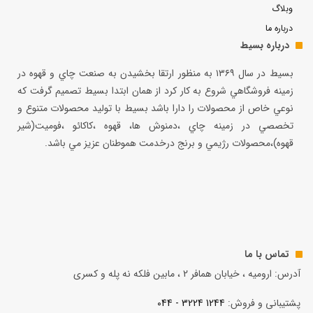
وبلاگ
درباره ما
درباره بسیط
بسيط در سال ۱۳۶۹ به منظور ارتقا بخشيدن به صنعت چاي و قهوه در
زمينه فروشگاهي شروع به كار كرد از همان ابتدا بسيط تصميم گرفت كه
نوعي خاص از محصولات را دارا باشد بسيط با توليد محصولات متنوع و
تخصصي در زمينه چاي ،دمنوش ها، قهوه ،كاكائو ،فوميت(شير
قهوه)،محصولات رژيمي و برنج درخدمت هموطنان عزيز مي باشد.
تماس با ما
آدرس: ارومیه ، خیابان همافر 2 ، مابين فلكه نه پله و کسری
پشتیبانی و فروش:
1244 3224 - 044