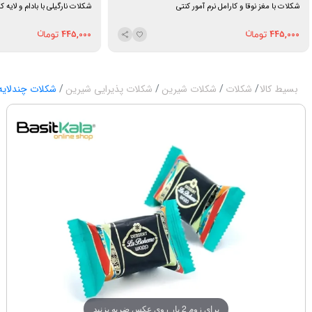
شکلات با مغز نوقا و کارامل نرم آمور کنتی
شکلات نارگیلی با بادام و لایه کا
445,000
445,000
بسیط کالا
شکلات
شکلات شیرین
شکلات پذیرایی شیرین
شکلات چندلایه 
برای زوم 2 بار روی عکس ضربه بزنید