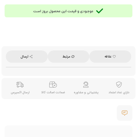
سایر مواد اولیه استاندارد غذایی با کنترل کیفی دقیق
توجه:
این محصول حاوی شیر، تخم مرغ و سویا بوده و برای افراد دارای حساسیت غذایی مناسب
نیست.
مناسب برای:
میان‌وعده روزانه در خانه و محل کار، پذیرایی و مصرف همراه چای و قهوه در هر
مکانی
وزن تقریبی هر عدد:
27 گرم
تعداد تقریبی در هر بسته 2 کیلوگرمی:
74 عدد
برند:
لابوهم (La Boheme)
ساخت:
روسیه
علاقه
مرتبط
ارسال
نحوه ارسال: درصورت ثبت سفارش 5 کیلو و بالاتر این محصول، ارسال آن از طریق پست
ماهکس و چاپار انجام می‌شود و هزینه ارسال با مشتری خواهد بود.
دارای نماد اعتماد
پشتیبانی و مشاوره
ضمانت اصالت کالا
ارسال اکسپرس