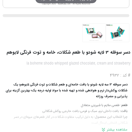
دسر سوفله 3 لایه شودو با طعم شکلات، خامه و توت فرنگی لابوهم
la boheme shodo whipped glazed chocolate, cream and strawberry
# کد : 4932
دسر سوفله 3 سه لایه شودو با بافت خامه‌ای و طعم شکلات و توت فرنگی لابوهم؛ یک
شکلات روکش‌دار نرم و هوادهی شده و تهیه شده با مواد اولیه درجه یک؛ بهترین گزینه برای
پذیرایی و مصرف روزانه
طعم:
طعمی ملایم با شیرینی متعادل
بافت:
بافت داخلی نرم، سبک و فومی؛ بافت خارجی روکش شکلاتی
چرا انتخاب این محصول:
به دلیل ترکیب متفاوت شکلات در کنار طعم‌های میوه‌ای در دسر
شکلاتی انتخابی ایده‌آل است.
ترکیبات:
تهیه‌ شده با پودر کاکائو، شیر غلیظ‌ شده، سفیده تخم‌ مرغ خشک، آگار، لسیتین سویا و
مشاهده بیشتر