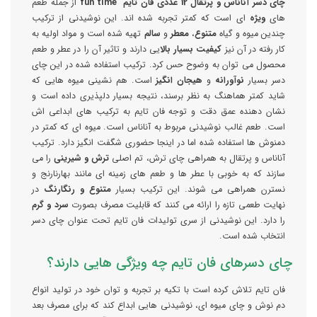
چای دسر آناناس و پرتقال 12 عددی فان تایم fun time
از جمله طعم
های
ویژه
ای است که کمتر تجربه شده اند. این نوشیدنی از ترکیب
چندین میوه و گیاه
متنوع
،
معطر
و
سالم
تهیه شده است و مواد اولیه به
کار رفته در آن نیز
کیفیت بسیار بالا
یی دارند و تاثیر آن را در عطر و طعم
محصول می توان به وضوح حس کرد. ترکیب استفاده شده در این چای
دسر بسیار
نوآورانه
و
هیجان انگیز
است. هم نشینی میوه هایی که
شاید کمتر هماهنگ به نظر برسند، نتیجه بسیار دلپذیری داده است و
نشان دهنده عمق دقت و توجه فان تایم به ترکیب های ابداعی اش
است. طعم غالب نوشیدنی مربوط به آناناس است. میوه ای که کمتر در
دمنوش ها استفاده شده اما در اینجا حضوری شگفت انگیز دارد. ترکیب
آناناس و پرتقال به همراهی چای ترش، تم اصلی
ترش و شیرینی
را می
سازند که به خوبی با عطر ها و طعم های زمینه ای مانند بهارنارنج و
نسترن همراهی می شوند. این ترکیب بسیار
متنوع و رنگارنگ
در
نهایت طعمی تازه را ارائه می کنند که قابلیت مصرف بصورت
سرد و گرم
را دارد. این نوشیدنی از سری تولیدات فان تایم تحت عنوان چای دسر
انتخاب شده است.
چای دسرهای فان تایم چه ویژگی هایی دارند؟
فان تایم تلاش کرده است با تکیه بر تجربه و توان خود در تولید انواع
دم نوش و چای میوه ای، نوشیدنی هایی ابداع کند که برای مصرف بعد