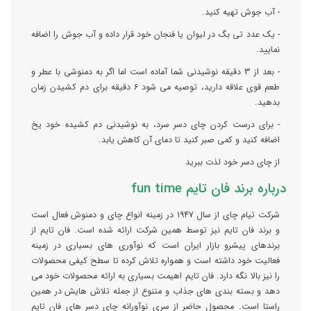
- آب جوش تهیه کنید.
- یک عدد تی بگ در لیوان یا فنجان خود قرار داده و آب جوش را اضافه
نمایید.
- بعد از 3 دقیقه نوشیدنی شما آماده است اما اگر به دمنوشی با عطر و
طعم قوی علاقه دارید، توصیه می شود 6 دقیقه برای دم کشیدن زمان
بدهید.
- برای درست کردن چای دسر سرد، به نوشیدنی دم کشیده خود یخ
اضافه کنید و کمی صبر کنید تا دمای آن کاهش یابد.
از چای دسر خود لذت ببرید
درباره برند فان تایم fun time
شرکت تیام چای از سال 1947 در زمینه انواع چای و دمنوش فعال است
و برند فان تایم نیز توسط همین شرکت ارائه شده است. فان تایم از
برندهای پیشرو بازار ایران است که نوآوری های بسیاری در زمینه
فعالیت خود داشته است و همواره تلاش کرده تا سطح کیفی محصولات
را نیز بالا نگه دارد. فان تایم اهیمت بسیاری به ارائه محصولات خود می
دهد و بسته بندی های جذاب و متنوع از جمله تلاش هایش در همین
راستا است. محصول حاضر از سری نوآورانه چای دسر های فان تایم