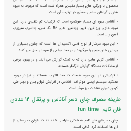
محصول با ویژگی های بسیار مفیدی همراه شده است که مربوط به میوه
های و گیاهان سالم و مغذی در ترکیب آن است.
• آناناس میوه ای بسیار خوشمزه است که ترکیبات کم نظیری دارد. این
میوه حاوی پروتئین، فیبر، ویتامین های C، B6، مس، پتاسیم، منیزیم،
آهن و... است.
• این میوه سرشار از انواع آنتی اکسیدان ها است که جلوی بسیاری از
بیماری های مزمن را میگیرند و بر ضد انواعی از سرطان عمل می کنند.
• آناناس آنزیم هایی دارد که به کمک گوارش می آیند و در بهبود برخی
از مشکلات دستگاه گوارش اثرگذار هستند.
• ترکیباتی در این میوه هست که ضد التهاب هستند و نیز در بهبود
عملکرد سیستم ایمنی موثر اند. آناناس در افزایش قوای بدن و بهتر طی
کردن دوران نقاهت نیز موثر است.
طریقه مصرف چای دسر آناناس و پرتقال 12 عددی
فان تایم fun time
چای دسرهای فان تایم به شکلی طراحی شده اند که بتوان به راحتی از
آن ها استفاده کرد. کافی است: