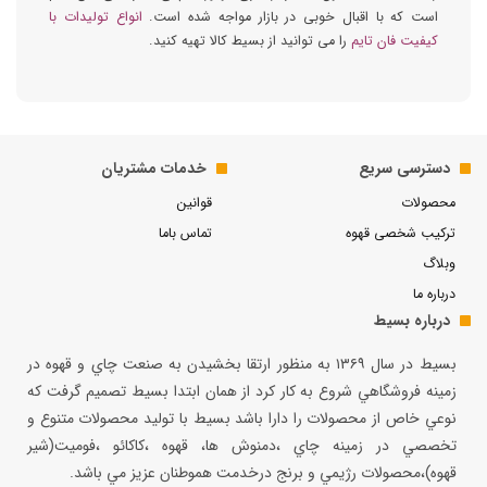
است که با اقبال خوبی در بازار مواجه شده است.
انواع تولیدات با
کیفیت فان تایم
را می توانید از بسیط کالا تهیه کنید.
دسترسی سریع
خدمات مشتریان
محصولات
قوانین
ترکیب شخصی قهوه
تماس باما
وبلاگ
درباره ما
درباره بسیط
بسيط در سال ۱۳۶۹ به منظور ارتقا بخشيدن به صنعت چاي و قهوه در
زمينه فروشگاهي شروع به كار كرد از همان ابتدا بسيط تصميم گرفت كه
نوعي خاص از محصولات را دارا باشد بسيط با توليد محصولات متنوع و
تخصصي در زمينه چاي ،دمنوش ها، قهوه ،كاكائو ،فوميت(شير
قهوه)،محصولات رژيمي و برنج درخدمت هموطنان عزيز مي باشد.