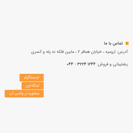
تماس با ما
آدرس: ارومیه ، خیابان همافر 2 ، مابين فلكه نه پله و کسری
پشتیبانی و فروش:
1244 3224 - 044
اینستاگرام
لینکداین
مشاوره در واتس آپ