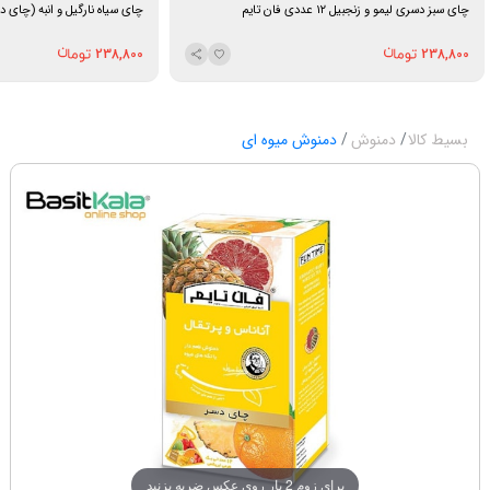
چای سبز دسری لیمو و زنجبیل ۱۲ عددی فان تایم
چای سیاه نارگیل و انبه (چای دسر) ۱۲ عددی فا
238,800
238,800
بسیط کالا
دمنوش
دمنوش میوه ای
برای زوم 2 بار روی عکس ضربه بزنید