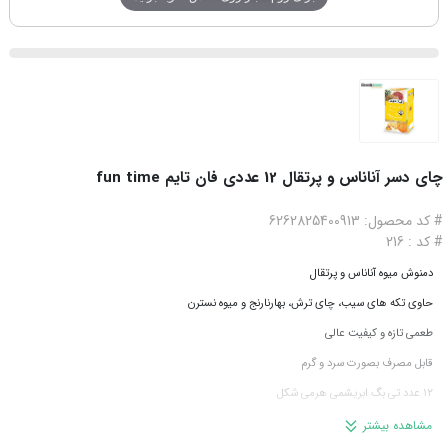
چای دسر آناناس و پرتقال 12 عددی فان تایم fun time
# کد محصول: 6262825400913
# کد : 216
دمنوش میوه آناناس و پرتقال
حاوی تکه های سیب، چای ترش، بهارنارنج و میوه نسترن
طعمی تازه و کیفیت عالی
قابل مصرف بصورت سرد و گرم
12 عدد تی بگ ابریشمی هرمی شکل
محصول ایران
مشاهده بیشتر