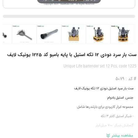
ست بار سرد دودی 12 تکه استیل با پایه بامبو کد 1225 یونیک لایف
Unique Life bartender set 12 Pcs, code 1225
# کد : 5079
ست بار سرد استیل دودی 12 تکه یونیک لایف
جنس: استیل بادوام
مجموعه ابزار کاربردی برای بارتندرها شامل:
- شیکر استیل کابلر 3 تکه
گنجایش شیکر: 700 میلی‌لیتر
- استرینر (صافی) مدل هاوتورن
مشاهده بیشتر