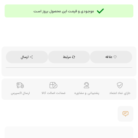
- مادلر استیل 21 سانتی‌متری با سر سیلیکونی
- باراسپون استیل بدنه مارپیچ مادلردار
- جیگر (جیجر) استیل 20/40 میلی‌لیتری
- چوب پنبه کش/ درب بطری بازکن (کورک اسکرو)
- دو عدد پورِر (شات ریز یا سر سیروپ)
- دو عدد باتل استاپر 9 سانتی‌متری
علاقه
مرتبط
ارسال
- انبر یخ 16 سانتی‌متری
- پایه بامبو نیم دایره با طراحی زیبا
دارای نماد اعتماد
پشتیبانی و مشاوره
ضمانت اصالت کالا
ارسال اکسپرس