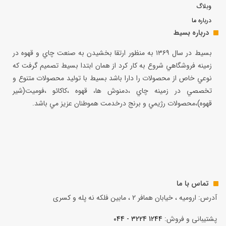
وبلاگ
درباره ما
درباره بسیط
بسيط در سال ۱۳۶۹ به منظور ارتقا بخشيدن به صنعت چاي و قهوه در
زمينه فروشگاهي شروع به كار كرد از همان ابتدا بسيط تصميم گرفت كه
نوعي خاص از محصولات را دارا باشد بسيط با توليد محصولات متنوع و
تخصصي در زمينه چاي ،دمنوش ها، قهوه ،كاكائو ،فوميت(شير
قهوه)،محصولات رژيمي و برنج درخدمت هموطنان عزيز مي باشد.
تماس با ما
آدرس: ارومیه ، خیابان همافر 2 ، مابين فلكه نه پله و کسری
پشتیبانی و فروش:
1244 3224 - 044